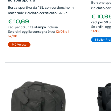
Borsoni Sportivi
Borsone spo
Borsa sportiva da 18L con cordoncino in
riciclato certifi
materiale riciclato certificato GRS e
45x20x26c
€ 10,9
scomparto inferiore
€ 10,69
cad. per
50
u
Se ordini ogg
cad. per
50
unità
stampa inclusa
14/08
Se ordini oggi la consegna è tra
12/08 e il
14/08
Miglior Pre
Più Veloce