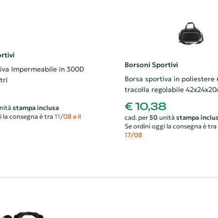
rtivi
Borsoni Sportivi
iva Impermeabile in 300D
Borsa sportiva in poliestere
tri
tracolla regolabile 42x24x2
€ 10,38
nità
stampa inclusa
i la consegna è tra
11/08 e il
cad. per
50
unità
stampa inclu
Se ordini oggi la consegna è tra
17/08