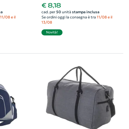
€ 8,18
sa
cad. per
50
unità
stampa inclusa
11/08 e il
Se ordini oggi la consegna è tra
11/08 e il
13/08
Novità!