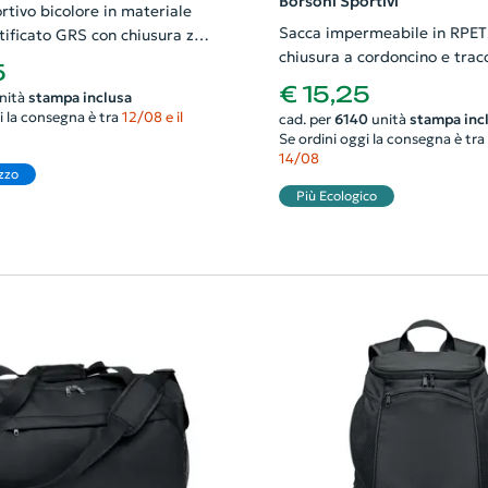
Borsoni Sportivi
rtivo bicolore in materiale
Sacca impermeabile in RPET
cato GRS con chiusura zip
chiusura a cordoncino e traco
m
5
regolabile ø28x48cm
€ 15,25
nità
stampa inclusa
i la consegna è tra
12/08 e il
cad. per
6140
unità
stampa inc
Se ordini oggi la consegna è tra
14/08
zzo
Più Ecologico