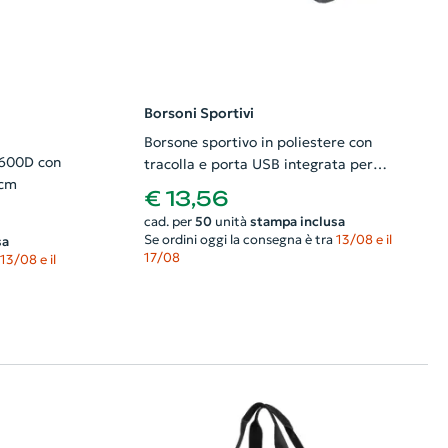
Borsoni Sportivi
Borsone sportivo in poliestere con
 600D con
tracolla e porta USB integrata per
0cm
power bank 50x30x29cm
€ 13,56
cad. per
50
unità
stampa inclusa
Se ordini oggi la consegna è tra
13/08 e il
sa
17/08
13/08 e il