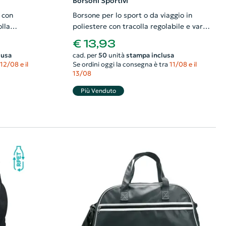
Borsoni Sportivi
 con
Borsone per lo sport o da viaggio in
lla
poliestere con tracolla regolabile e varie
tasche a chiusura zip 57x24x35cm
€ 13,93
lusa
cad. per
50
unità
stampa inclusa
12/08 e il
Se ordini oggi la consegna è tra
11/08 e il
13/08
Più Venduto