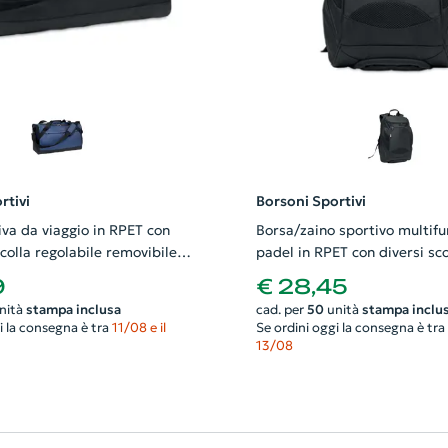
rtivi
Borsoni Sportivi
iva da viaggio in RPET con
Borsa/zaino sportivo multifu
colla regolabile removibile
padel in RPET con diversi sc
m
30x25x44cm
9
€ 28,45
nità
stampa inclusa
cad. per
50
unità
stampa inclu
i la consegna è tra
11/08 e il
Se ordini oggi la consegna è tra
13/08