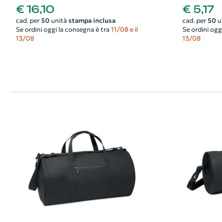
asola per auricolari 55x25x30cm
€ 16,10
€ 5,17
cad. per
50
unità
stampa inclusa
cad. per
50
u
Se ordini oggi la consegna è tra
11/08 e il
Se ordini ogg
13/08
13/08