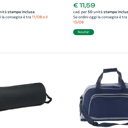
49x26x24cm
€ 11,59
nità
stampa inclusa
cad. per
50
unità
stampa inclu
i la consegna è tra
11/08 e il
Se ordini oggi la consegna è tra
13/08
Novità!