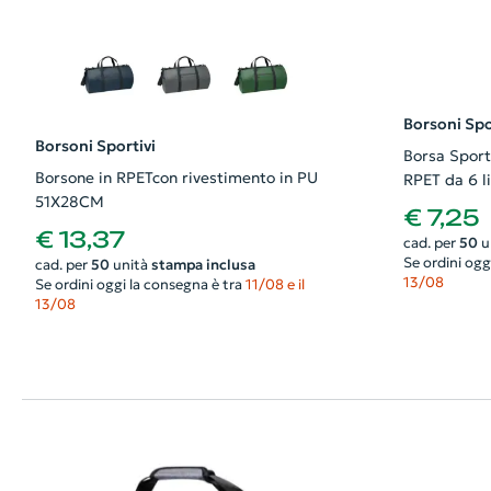
Borsoni Spo
Borsoni Sportivi
Borsa Sport
Borsone in RPETcon rivestimento in PU
RPET da 6 li
51X28CM
€ 7,25
€ 13,37
cad. per
50
u
Se ordini ogg
cad. per
50
unità
stampa inclusa
13/08
Se ordini oggi la consegna è tra
11/08 e il
13/08