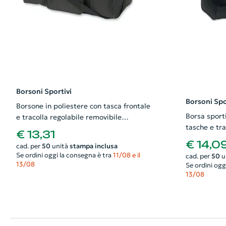
Borsoni Sportivi
Borsoni Spo
Borsone in poliestere con tasca frontale
Borsa sport
e tracolla regolabile removibile
tasche e tra
58x30x35cm
€ 13,31
50x23x28c
€ 14,0
cad. per
50
unità
stampa inclusa
Se ordini oggi la consegna è tra
11/08 e il
cad. per
50
u
13/08
Se ordini ogg
13/08