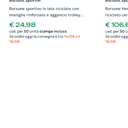
Borsoni Sportivi
Borsoni Spo
Borsone sportivo in tela riciclata con
Borsone Her
maniglie rinforzate e aggancio trolley
riciclato ce
60x22x29cm
scarpe e ce
€ 24,98
€ 106,
30x28x52c
cad. per
50
unità
stampa inclusa
cad. per
50
u
Se ordini oggi la consegna è tra
14/08 e il
Se ordini ogg
18/08
18/08