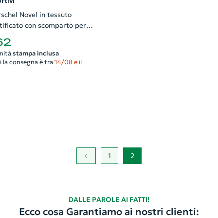
rtivi
schel Novel in tessuto
rtificato con scomparto per
rniera impermeabile
62
m
nità
stampa inclusa
i la consegna è tra
14/08 e il
1
2
DALLE PAROLE AI FATTI!
Ecco cosa Garantiamo ai nostri clienti: