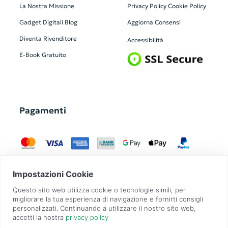
La Nostra Missione
Privacy Policy
Cookie Policy
Gadget Digitali
Blog
Aggiorna Consensi
Diventa Rivenditore
Accessibilità
E-Book Gratuito
Pagamenti
GadgetZilla è un Brand di
Overbi S.r.l.
| realizzato con
Contit
| © 2026 Tutti
i diritti riservati | P.IVA: 09351560967