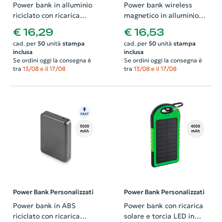
Power bank in alluminio
Power bank wireless
riciclato con ricarica
magnetico in alluminio
wireless da 5000mAh
riciclato con ricarica
€ 16,29
€ 16,53
rapida da 5000mah
cad. per
50
unità
stampa
cad. per
50
unità
stampa
inclusa
inclusa
Se ordini oggi la consegna è
Se ordini oggi la consegna è
tra
13/08 e il 17/08
tra
13/08 e il 17/08
Power Bank Personalizzati
Power Bank Personalizzati
Power bank in ABS
Power bank con ricarica
riciclato con ricarica
solare e torcia LED in