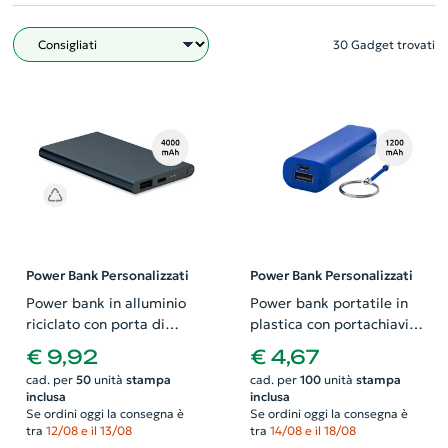
30 Gadget trovati
Filtro
Power Bank Personalizzati
Power Bank Personalizzati
Power bank in alluminio
Power bank portatile in
riciclato con porta di
plastica con portachiavi
tipo-C da 4000mAh
da 1200 mAh
€ 9,92
€ 4,67
cad. per
50
unità
stampa
cad. per
100
unità
stampa
inclusa
inclusa
Se ordini oggi la consegna è
Se ordini oggi la consegna è
tra
12/08 e il 13/08
tra
14/08 e il 18/08