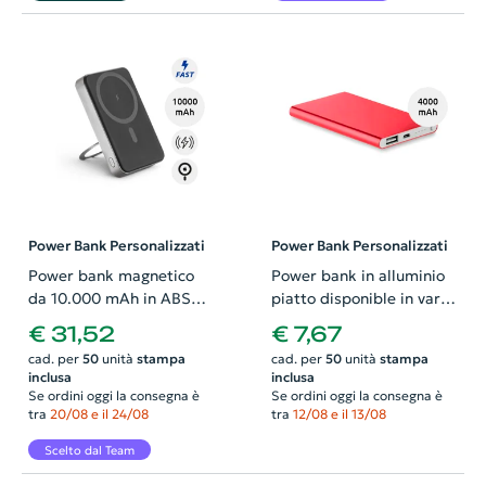
Power Bank Personalizzati
Power Bank Personalizzati
Power bank magnetico
Power bank in alluminio
da 10.000 mAh in ABS
piatto disponible in vari
riciclato con caricatore
colori da 4000mAh
€ 31,52
€ 7,67
wireless superveloce e
cad. per
50
unità
stampa
cad. per
50
unità
stampa
anello di supporto
inclusa
inclusa
Se ordini oggi la consegna è
Se ordini oggi la consegna è
tra
20/08 e il 24/08
tra
12/08 e il 13/08
Scelto dal Team