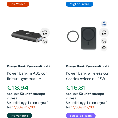
Più Veloce
Miglior Prezzo
Power Bank Personalizzati
Power Bank Personalizzati
Power bank in ABS con
Power bank wireless con
finitura gommata e
ricarica veloce da 15W e
ricarica wireless e
capienza da 5000 mah e
€ 18,94
€ 15,81
conettore USB-C da
anello magnetico
cad. per
50
unità
stampa
cad. per
50
unità
stampa
8000mAh
inclusa
inclusa
Se ordini oggi la consegna è
Se ordini oggi la consegna è
tra
13/08 e il 17/08
tra
13/08 e il 17/08
Più Venduto
Scelto dal Team