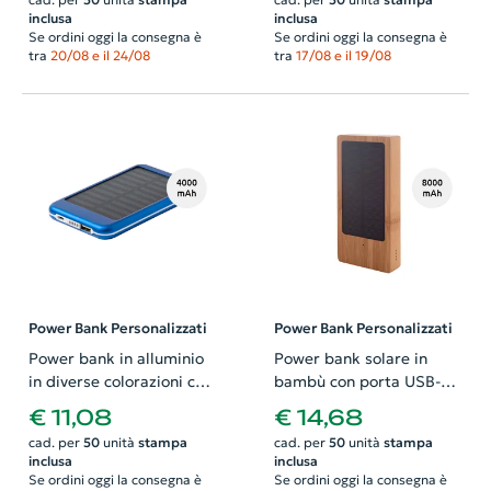
10000mAh
inclusa
inclusa
Se ordini oggi la consegna è
Se ordini oggi la consegna è
tra
20/08 e il 24/08
tra
17/08 e il 19/08
Power Bank Personalizzati
Power Bank Personalizzati
Power bank in alluminio
Power bank solare in
in diverse colorazioni con
bambù con porta USB-C
caricatore solare da
da 8000mAh
€ 11,08
€ 14,68
4000mAh
cad. per
50
unità
stampa
cad. per
50
unità
stampa
inclusa
inclusa
Se ordini oggi la consegna è
Se ordini oggi la consegna è