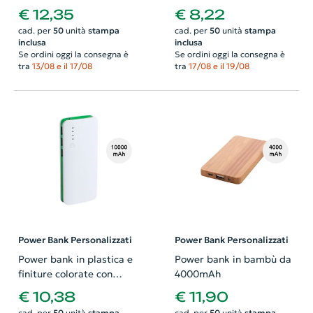
rapida da 5000 mAh
silicone da 4000mAh
€ 12,35
€ 8,22
cad. per
50
unità
stampa
cad. per
50
unità
stampa
inclusa
inclusa
Se ordini oggi la consegna è
Se ordini oggi la consegna è
tra
13/08 e il 17/08
tra
17/08 e il 19/08
Power Bank Personalizzati
Power Bank Personalizzati
Power bank in plastica e
Power bank in bambù da
finiture colorate con
4000mAh
torcia e indicatore della
€ 10,38
€ 11,90
carica a LED da
cad. per
50
unità
stampa
cad. per
50
unità
stampa