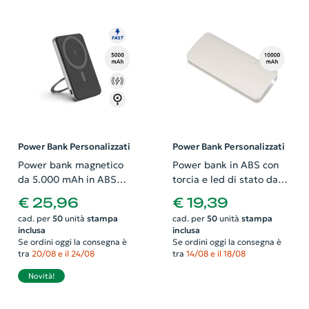
Power Bank Personalizzati
Power Bank Personalizzati
Power bank magnetico
Power bank in ABS con
da 5.000 mAh in ABS
torcia e led di stato da
riciclato con caricatore
10000mAh fornito in
€ 25,96
€ 19,39
wireless superveloce e
scatola regalo
cad. per
50
unità
stampa
cad. per
50
unità
stampa
anello di supporto
inclusa
inclusa
Se ordini oggi la consegna è
Se ordini oggi la consegna è
tra
20/08 e il 24/08
tra
14/08 e il 18/08
Novità!