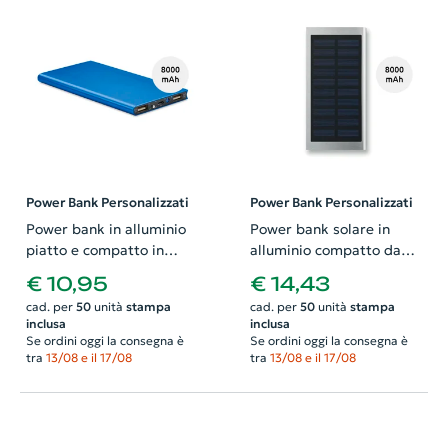
Power Bank Personalizzati
Power Bank Personalizzati
Power bank in alluminio
Power bank solare in
piatto e compatto in
alluminio compatto da
diverse colorazioni da
8000mAh in confezione
€ 10,95
€ 14,43
8000mAh
regalo
cad. per
50
unità
stampa
cad. per
50
unità
stampa
inclusa
inclusa
Se ordini oggi la consegna è
Se ordini oggi la consegna è
tra
13/08 e il 17/08
tra
13/08 e il 17/08