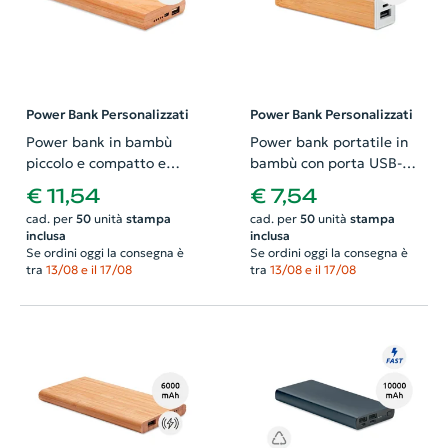
Power Bank Personalizzati
Power Bank Personalizzati
Power bank in bambù
Power bank portatile in
piccolo e compatto e
bambù con porta USB-C
conettore USB-C da
da 2200mAh in
€ 11,54
€ 7,54
4000mAh
confezione regalo
cad. per
50
unità
stampa
cad. per
50
unità
stampa
inclusa
inclusa
Se ordini oggi la consegna è
Se ordini oggi la consegna è
tra
13/08 e il 17/08
tra
13/08 e il 17/08