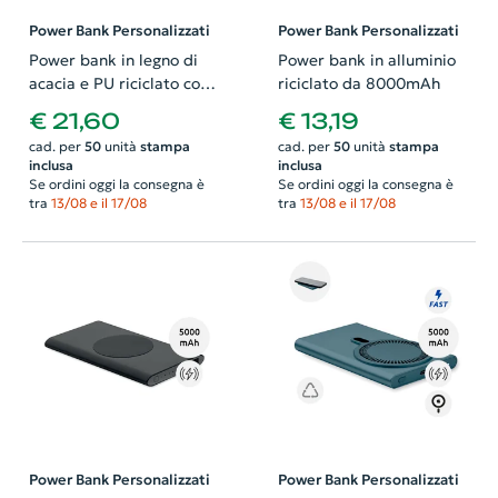
Power Bank Personalizzati
Power Bank Personalizzati
Power bank in legno di
Power bank in alluminio
acacia e PU riciclato con
riciclato da 8000mAh
ricarica wireless rapida
€ 21,60
€ 13,19
da 4000mAh
cad. per
50
unità
stampa
cad. per
50
unità
stampa
inclusa
inclusa
Se ordini oggi la consegna è
Se ordini oggi la consegna è
tra
13/08 e il 17/08
tra
13/08 e il 17/08
Power Bank Personalizzati
Power Bank Personalizzati