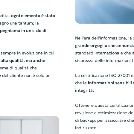
ndita,
ogni elemento è stato
pegno una tantum; la
pegniamo in un ciclo di
Nell'era dell'informazione, l
grande orgoglio che annuncia
sempre in evoluzione in cui
standard internazionale che a
i alta qualità, ma anche
sicurezza delle informazioni 
tema di qualità che
 del cliente non è solo un
La certificazione ISO 27001 
che le
informazioni sensibili d
integrità.
Ottenere questa certificazio
revisione e ottimizzazione dei
di backup, per assicurare che 
indirizzato.