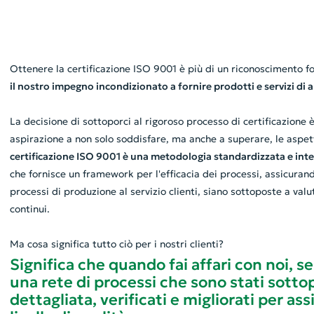
Ottenere la certificazione ISO 9001 è più di un riconoscimento f
il nostro impegno incondizionato a fornire prodotti e servizi di a
La decisione di sottoporci al rigoroso processo di certificazione 
aspirazione a non solo soddisfare, ma anche a superare, le aspett
certificazione ISO 9001 è una metodologia standardizzata e in
che fornisce un framework per l'efficacia dei processi, assicurando
processi di produzione al servizio clienti, siano sottoposte a val
continui.
Ma cosa significa tutto ciò per i nostri clienti?
Significa che quando fai affari con noi, s
una rete di processi che sono stati sottop
dettagliata, verificati e migliorati per as