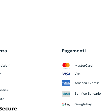
nza
Pagamenti
dizioni
MasterCard
y
Visa
y
America Express
nsensi
Bonifico Bancario
ità
Google Pay