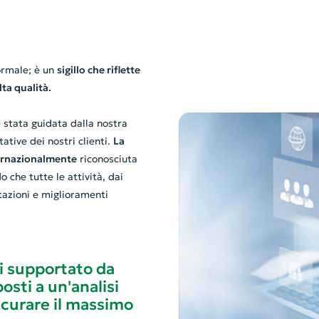
ormale; è un
sigillo che riflette
lta qualità.
è stata guidata dalla nostra
ative dei nostri clienti.
La
ternazionalmente
riconosciuta
 che tutte le attività, dai
utazioni e miglioramenti
ei supportato da
osti a un'analisi
sicurare il massimo