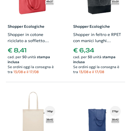
Shopper Ecologiche
Shopper Ecologiche
Shopper in cotone
Shopper in feltro e RPET
riciclato a soffietto
con manici lunghi
disponibile in diverse
55x15x39cm
€ 8,41
€ 6,34
colorazioni con mainci
cad. per
50
unità
stampa
cad. per
50
unità
stampa
lunghi da 280gr
inclusa
inclusa
49x9x37cm
Se ordini oggi la consegna è
Se ordini oggi la consegna è
tra
13/08 e il 17/08
tra
13/08 e il 17/08