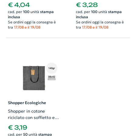
colori da 45gr 45x38cm
37×41cm
€ 4,04
€ 3,28
cad. per
100
unità
stampa
cad. per
100
unità
stampa
inclusa
inclusa
Se ordini oggi la consegna è
Se ordini oggi la consegna è
tra
17/08 e il 19/08
tra
17/08 e il 19/08
Shopper Ecologiche
Shopper in cotone
riciclato con soffietto e
manici lunghi da 140gr
€ 3,19
38×42×8cm
cad. per
50
unità
stampa