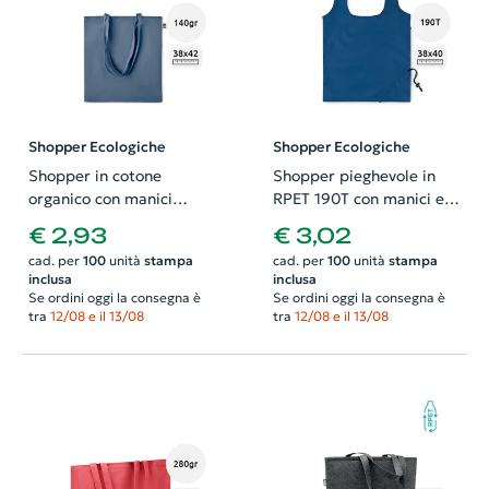
Shopper Ecologiche
Shopper Ecologiche
Shopper in cotone
Shopper pieghevole in
organico con manici
RPET 190T con manici e
lunghi disponibile in
chiusura a coulisse
€ 2,93
€ 3,02
diverse colorazioni da
38x40cm
cad. per
100
unità
stampa
cad. per
100
unità
stampa
140gr 38x42cm
inclusa
inclusa
Se ordini oggi la consegna è
Se ordini oggi la consegna è
tra
12/08 e il 13/08
tra
12/08 e il 13/08