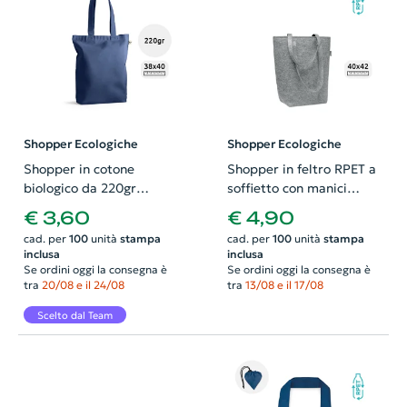
Shopper Ecologiche
Shopper Ecologiche
Shopper in cotone
Shopper in feltro RPET a
biologico da 220gr
soffietto con manici
38x40x10cm
lunghi 40x15x42cm
€ 3,60
€ 4,90
cad. per
100
unità
stampa
cad. per
100
unità
stampa
inclusa
inclusa
Se ordini oggi la consegna è
Se ordini oggi la consegna è
tra
20/08 e il 24/08
tra
13/08 e il 17/08
Scelto dal Team