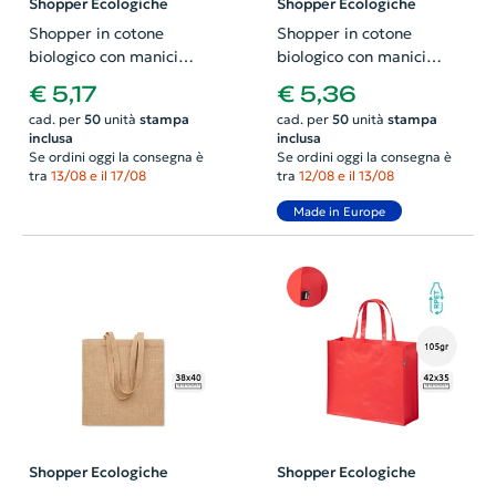
Shopper Ecologiche
Shopper Ecologiche
Shopper in cotone
Shopper in cotone
biologico con manici
biologico con manici
lunghi prodotta in Europa
lunghi prodotta in Europa
€ 5,17
€ 5,36
da 180gr 36x41cm
da 180gr 36x41cm
cad. per
50
unità
stampa
cad. per
50
unità
stampa
inclusa
inclusa
Se ordini oggi la consegna è
Se ordini oggi la consegna è
tra
13/08 e il 17/08
tra
12/08 e il 13/08
Made in Europe
Shopper Ecologiche
Shopper Ecologiche