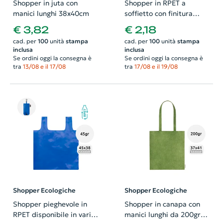
Shopper in juta con
Shopper in RPET a
manici lunghi 38x40cm
soffietto con finitura
laminata in diverse
€ 3,82
€ 2,18
colorazioni con mainici
cad. per
100
unità
stampa
cad. per
100
unità
stampa
lunghi da 105gr
inclusa
inclusa
42x35x15cm
Se ordini oggi la consegna è
Se ordini oggi la consegna è
tra
13/08 e il 17/08
tra
17/08 e il 19/08
Shopper Ecologiche
Shopper Ecologiche
Shopper pieghevole in
Shopper in canapa con
RPET disponibile in vari
manici lunghi da 200gr