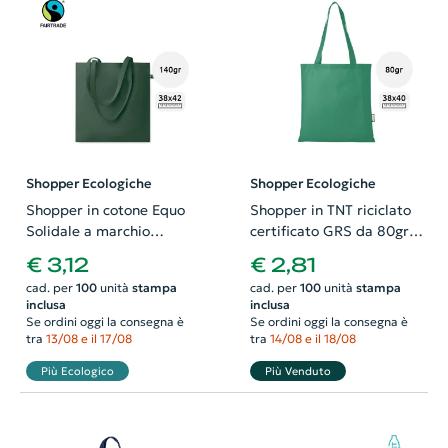
Shopper Ecologiche
Shopper Ecologiche
Shopper in cotone Equo
Shopper in TNT riciclato
Solidale a marchio
certificato GRS da 80gr
Fairtrade con manici
38x40cm
€ 3,12
€ 2,81
lunghi da 140gr 38X42cm
cad. per
100
unità
stampa
cad. per
100
unità
stampa
inclusa
inclusa
Se ordini oggi la consegna è
Se ordini oggi la consegna è
tra
13/08 e il 17/08
tra
14/08 e il 18/08
Più Ecologico
Più Venduto