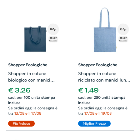
Shopper Ecologiche
Shopper Ecologiche
Shopper in cotone
Shopper in cotone
biologico con manici
riciclato con manici lunghi
lunghi da 180g 38x42cm
in diverse colorazioni da
€ 3,26
€ 1,49
120gr 38x42cm
cad. per
100
unità
stampa
cad. per
250
unità
stampa
inclusa
inclusa
Se ordini oggi la consegna è
Se ordini oggi la consegna è
tra
13/08 e il 17/08
tra
17/08 e il 19/08
Più Veloce
Miglior Prezzo