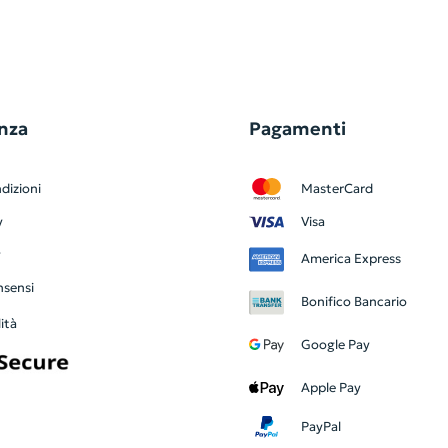
nza
Pagamenti
dizioni
MasterCard
y
Visa
y
America Express
nsensi
Bonifico Bancario
ità
Google Pay
Apple Pay
PayPal