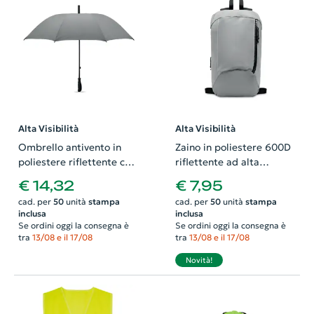
Alta Visibilità
Alta Visibilità
Ombrello antivento in
Zaino in poliestere 600D
poliestere riflettente con
riflettente ad alta
apertura manuale da 23'
visibilità con imbottitura
€ 14,32
€ 7,95
sulla schiena 22x10x39cm
cad. per
50
unità
stampa
cad. per
50
unità
stampa
inclusa
inclusa
Se ordini oggi la consegna è
Se ordini oggi la consegna è
tra
13/08 e il 17/08
tra
13/08 e il 17/08
Novità!