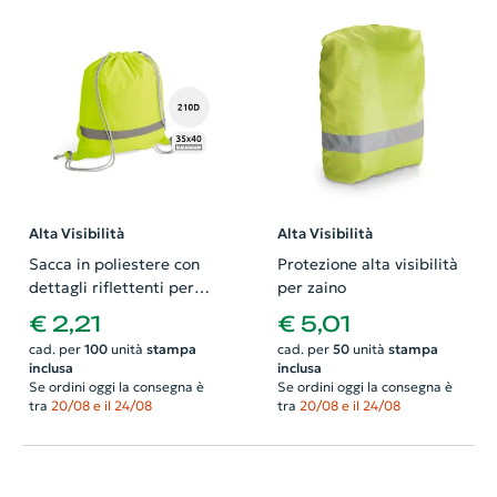
Alta Visibilità
Alta Visibilità
Sacca in poliestere con
Protezione alta visibilità
dettagli riflettenti per
per zaino
alta visibilità e con
€ 2,21
€ 5,01
chiusura a coulisse da
cad. per
100
unità
stampa
cad. per
50
unità
stampa
210D 35X40cm
inclusa
inclusa
Se ordini oggi la consegna è
Se ordini oggi la consegna è
tra
20/08 e il 24/08
tra
20/08 e il 24/08