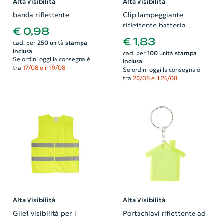
Alta Visibilità
Alta Visibilità
banda riflettente
Clip lampeggiante
riflettente batteria
€ 0,98
inclusa
€ 1,83
cad. per
250
unità
stampa
inclusa
cad. per
100
unità
stampa
Se ordini oggi la consegna è
inclusa
tra
17/08 e il 19/08
Se ordini oggi la consegna è
tra
20/08 e il 24/08
Alta Visibilità
Alta Visibilità
Gilet visibilità per i
Portachiavi riflettente ad