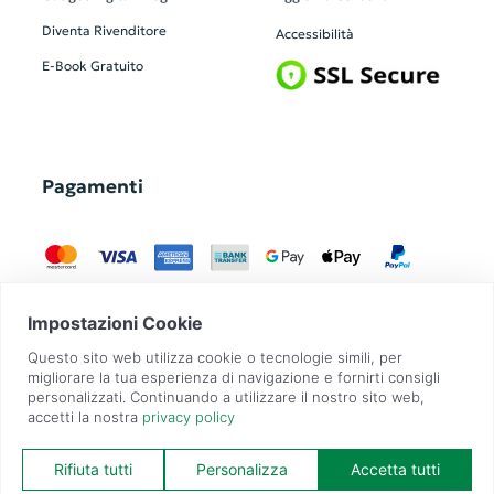
Diventa Rivenditore
Accessibilità
E-Book Gratuito
Pagamenti
GadgetZilla è un Brand di
Overbi S.r.l.
| realizzato con
Contit
| © 2026 Tutti
i diritti riservati | P.IVA: 09351560967