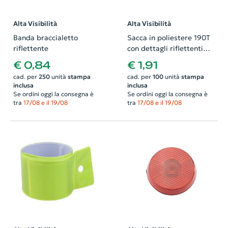
Alta Visibilità
Alta Visibilità
Banda braccialetto
Sacca in poliestere 190T
riflettente
con dettagli riflettenti
per alta visibilità e
€ 0,84
€ 1,91
chiusura a coulisse
cad. per
250
unità
stampa
cad. per
100
unità
stampa
350×410mm
inclusa
inclusa
Se ordini oggi la consegna è
Se ordini oggi la consegna è
tra
17/08 e il 19/08
tra
17/08 e il 19/08