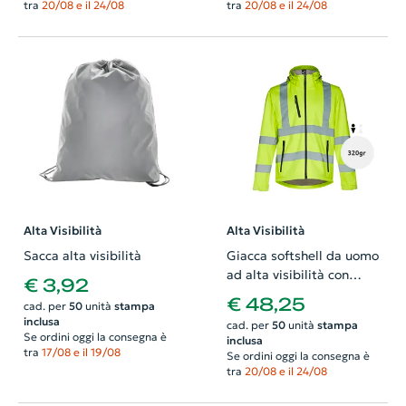
tra
20/08 e il 24/08
tra
20/08 e il 24/08
Alta Visibilità
Alta Visibilità
Sacca alta visibilità
Giacca softshell da uomo
ad alta visibilità con
€ 3,92
cappuccio rimovibile in
€ 48,25
cad. per
50
unità
stampa
poliestere e foderato in
inclusa
cad. per
50
unità
stampa
pile 320gr
Se ordini oggi la consegna è
inclusa
tra
17/08 e il 19/08
Se ordini oggi la consegna è
tra
20/08 e il 24/08