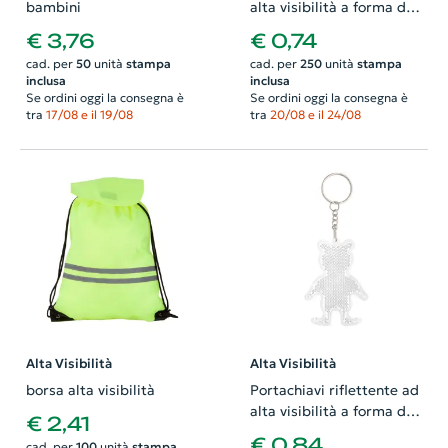
bambini
alta visibilità a forma di
casa
€ 3,76
€ 0,74
cad. per
50
unità
stampa
cad. per
250
unità
stampa
inclusa
inclusa
Se ordini oggi la consegna è
Se ordini oggi la consegna è
tra
17/08 e il 19/08
tra
20/08 e il 24/08
Alta Visibilità
Alta Visibilità
borsa alta visibilità
Portachiavi riflettente ad
alta visibilità a forma di
€ 2,41
orsetto
€ 0,84
cad. per
100
unità
stampa