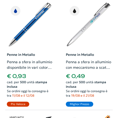
Penne in Metallo
Penne in Metallo
Penna a sfera in alluminio
Penna a sfera in alluminio
disponibile in vari colori e
con meccanismo a scatto
con meccanismo a scatto
e refill nero
€ 0,93
€ 0,49
e refill blu
cad. per
500
unità
stampa
cad. per
500
unità
stampa
inclusa
inclusa
Se ordini oggi la consegna è
Se ordini oggi la consegna è
tra
11/08 e il 12/08
tra
19/08 e il 21/08
Più Veloce
Miglior Prezzo