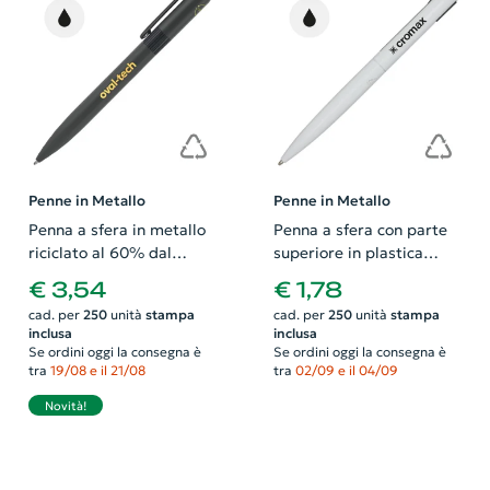
Penne in Metallo
Penne in Metallo
Penna a sfera in metallo
Penna a sfera con parte
riciclato al 60% dal
superiore in plastica
design arrotondato refill
riciclata e parte inferiore
€ 3,54
€ 1,78
nero
in alluminio riciclato refill
cad. per
250
unità
stampa
cad. per
250
unità
stampa
nero
inclusa
inclusa
Se ordini oggi la consegna è
Se ordini oggi la consegna è
tra
19/08 e il 21/08
tra
02/09 e il 04/09
Novità!