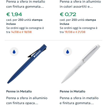
Penna a sfera in metallo
Penna a sfera in alluminio
con finitura gommata
in colori assortiti e
colorata e meccanismo a
decorazione incisa ad
€ 1,94
€ 0,72
rotazione e refill blu
anelli con meccanismo a
cad. per
250
unità
stampa
cad. per
250
unità
stampa
scatto e refill blu
inclusa
inclusa
Se ordini oggi la consegna è
Se ordini oggi la consegna è
tra
14/08 e il 18/08
tra
19/08 e il 21/08
Penne in Metallo
Penne in Metallo
Penna a sfera in alluminio
Penna a sfera in metallo
con finitura opaca
e finitura gommata