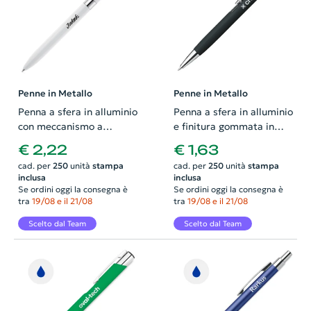
Penne in Metallo
Penne in Metallo
Penna a sfera in alluminio
Penna a sfera in alluminio
con meccanismo a
e finitura gommata in
rotazione e clip
colori assortiti con
€ 2,22
€ 1,63
disponibile in colori
meccanismo a scatto e
cad. per
250
unità
stampa
cad. per
250
unità
stampa
eleganti con refill nero
refill blu
inclusa
inclusa
Se ordini oggi la consegna è
Se ordini oggi la consegna è
tra
19/08 e il 21/08
tra
19/08 e il 21/08
Scelto dal Team
Scelto dal Team