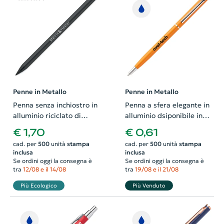
Penne in Metallo
Penne in Metallo
Penna senza inchiostro in
Penna a sfera elegante in
alluminio riciclato di
alluminio dsiponibile in
lunga durata
vari colri con meccanismo
€ 1,70
€ 0,61
a rotazione e refill blu
cad. per
500
unità
stampa
cad. per
500
unità
stampa
inclusa
inclusa
Se ordini oggi la consegna è
Se ordini oggi la consegna è
tra
12/08 e il 14/08
tra
19/08 e il 21/08
Più Ecologico
Più Venduto