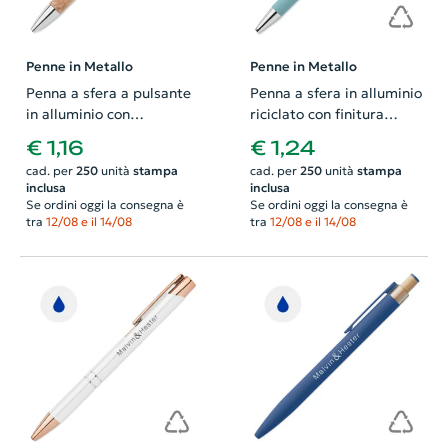
Penne in Metallo
Penne in Metallo
Penna a sfera a pulsante
Penna a sfera in alluminio
in alluminio con
riciclato con finitura
impugnatura sughero e
gommata refill blu
€ 1,16
€ 1,24
refill blu
cad. per
250
unità
stampa
cad. per
250
unità
stampa
inclusa
inclusa
Se ordini oggi la consegna è
Se ordini oggi la consegna è
tra
12/08 e il 14/08
tra
12/08 e il 14/08