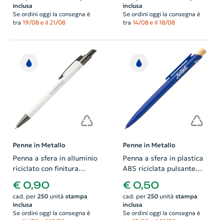
inclusa
inclusa
Se ordini oggi la consegna è
Se ordini oggi la consegna è
tra
19/08 e il 21/08
tra
14/08 e il 18/08
Penne in Metallo
Penne in Metallo
Penna a sfera in alluminio
Penna a sfera in plastica
riciclato con finitura
ABS riciclata pulsante
gommata in color canna
bambù refill blu
€ 0,90
€ 0,50
di fucile con refill blu
cad. per
250
unità
stampa
cad. per
250
unità
stampa
inclusa
inclusa
Se ordini oggi la consegna è
Se ordini oggi la consegna è