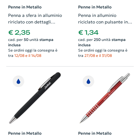
Penne in Metallo
Penne in Metallo
Penna a sfera in alluminio
Penna in alluminio
ririclato con dettagli
riciclato con pulsante in
color oro rosato refill blu
bambù e refill blu
€ 2,35
€ 1,34
cad. per
50
unità
stampa
cad. per
250
unità
stampa
inclusa
inclusa
Se ordini oggi la consegna è
Se ordini oggi la consegna è
tra
12/08 e il 14/08
tra
27/08 e il 31/08
Penne in Metallo
Penne in Metallo