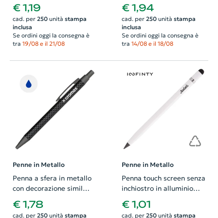
disponibile in vari colori e
colorata con meccanismo
€ 1,19
€ 1,94
con meccanismo a scatto
a rotazione e refill blu
cad. per
250
unità
stampa
cad. per
250
unità
stampa
e refill blu
inclusa
inclusa
Se ordini oggi la consegna è
Se ordini oggi la consegna è
tra
19/08 e il 21/08
tra
14/08 e il 18/08
Penne in Metallo
Penne in Metallo
Penna a sfera in metallo
Penna touch screen senza
con decorazione simil
inchiostro in alluminio
carbonio sul corpo refill
riciclato cancellabile
€ 1,78
€ 1,01
blu
compresa gomma
cad. per
250
unità
stampa
cad. per
250
unità
stampa