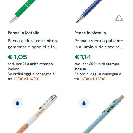
Penne in Metallo
Penne in Metallo
Penna a sfera con finitura
Penna a sfera a pulsante
gommata disponibile in
in alluminio riciclato refill
vari colori con
blu
€ 1,05
€ 1,14
meccanismo a scatto e
cad. per
250
unità
stampa
cad. per
250
unità
stampa
refill blu
inclusa
inclusa
Se ordini oggi la consegna è
Se ordini oggi la consegna è
tra
12/08 e il 14/08
tra
11/08 e il 12/08