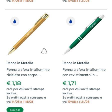
tra
14/08 e il 18/08
tra
19/08 e il 21/08
Penne in Metallo
Penne in Metallo
Penna a sfera in alluminio
Penna a sfera in alluminio
riciclato con corpo
con revistimento in
gommato e logo con
gomma colorata e
€ 1,18
€ 1,71
finitura metallica
meccanismo a scatto e
cad. per
250
unità
stampa
cad. per
250
unità
stampa
coordinato
refill blu
inclusa
inclusa
Se ordini oggi la consegna è
Se ordini oggi la consegna è
tra
14/08 e il 18/08
tra
19/08 e il 21/08
Novità!