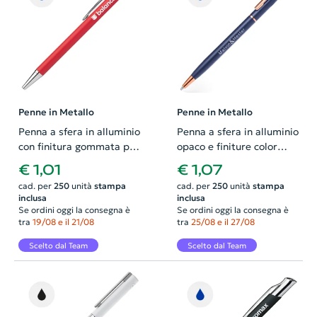
Penne in Metallo
Penne in Metallo
Penna a sfera in alluminio
Penna a sfera in alluminio
con finitura gommata per
opaco e finiture color
incisione a specchio e con
rame con meccanismo a
€ 1,01
€ 1,07
meccanismo a scatto e
rotazione in refill blu
cad. per
250
unità
stampa
cad. per
250
unità
stampa
refill blu
inclusa
inclusa
Se ordini oggi la consegna è
Se ordini oggi la consegna è
tra
19/08 e il 21/08
tra
25/08 e il 27/08
Scelto dal Team
Scelto dal Team