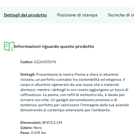
Dettagli del prodotto
Posizione di stampa
Tecniche di 
Informazioni riguardo questo prodotto
Codice:
GZ24035576
Dettagli:
Presentiamo la nostra Penna a sfera in alluminio
riciclato, un perfetto connubio tra sostenibilità ed eleganza. Il
corpo in alluminio rigenerato da una nuova vita a materiali
dismessi, mentre i dettagli in oro rosato aggiungono un tocco di
raffinatezza. La penna, con refill di inchiostro blu, è ideale per
scrivere con stile. Un gadget personalizzato prezioso e di
tendenza, perfetto per valorizzare l'immagine della tua azienda
dimostrando al contempo attenzione per l'ambiente.
Dimensioni:
Ø1X13,5 CM
Colore:
Nero
Peso:
0.019
Kg