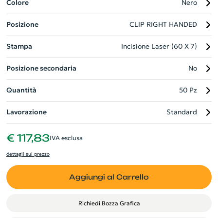
tendenza, perfetto per valorizzare l'immagine della tua
Colore
Nero
azienda dimostrando al contempo attenzione per l'ambiente.
Posizione
CLIP RIGHT HANDED
Stampa
Incisione Laser (60 X 7)
Posizione secondaria
No
Quantità
50 Pz
Lavorazione
Standard
€ 117,83
IVA esclusa
dettagli sul prezzo
Aggiungi al Carrello
Richiedi Bozza Grafica