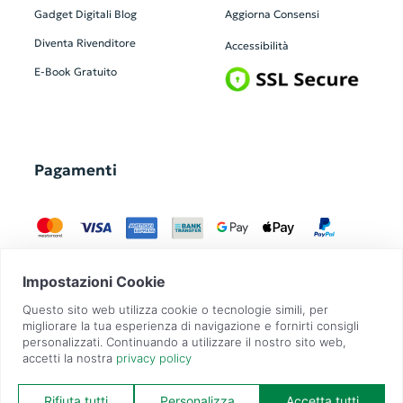
Gadget Digitali
Blog
Aggiorna Consensi
Diventa Rivenditore
Accessibilità
E-Book Gratuito
Pagamenti
GadgetZilla è un Brand di
Overbi S.r.l.
| realizzato con
Contit
| © 2026 Tutti
i diritti riservati | P.IVA: 09351560967