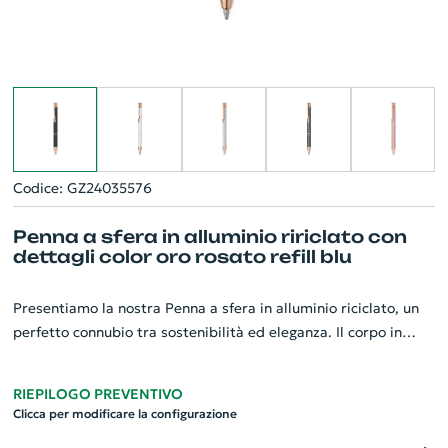
Codice: GZ24035576
Penna a sfera in alluminio ririclato con
dettagli color oro rosato refill blu
Presentiamo la nostra Penna a sfera in alluminio riciclato, un
perfetto connubio tra sostenibilità ed eleganza. Il corpo in
alluminio rigenerato da una nuova vita a materiali dismessi,
mentre i dettagli in oro rosato aggiungono un tocco di
RIEPILOGO PREVENTIVO
raffinatezza. La penna, con refill di inchiostro blu, è ideale per
Clicca per modificare la configurazione
scrivere con stile. Un gadget personalizzato prezioso e di