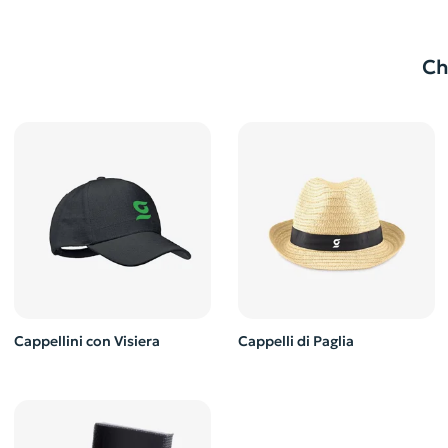
Ch
Cappellini con Visiera
Cappelli di Paglia