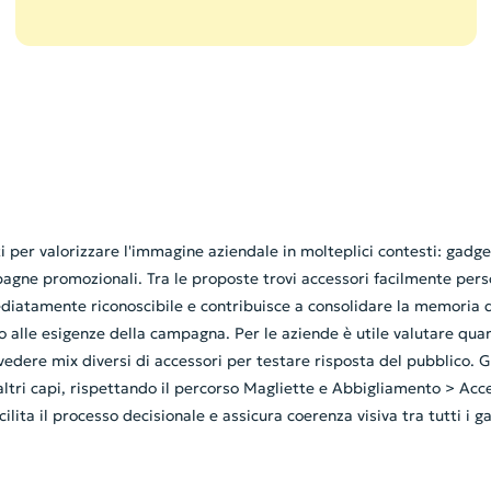
er valorizzare l'immagine aziendale in molteplici contesti: gadget d
ne promozionali. Tra le proposte trovi accessori facilmente persona
atamente riconoscibile e contribuisce a consolidare la memoria del
alle esigenze della campagna. Per le aziende è utile valutare quan
edere mix diversi di accessori per testare risposta del pubblico. 
altri capi, rispettando il percorso Magliette e Abbigliamento > Acce
cilita il processo decisionale e assicura coerenza visiva tra tutti i 