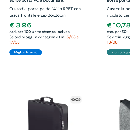
Borse porta PC e Documenti
Borse port
Custodia porta pc da 14" in RPET con
Custodia por
tasca frontale e zip 36x26cm
riciclato ce
trasporto e
€ 3,96
€ 10,7
cad. per
100
unità
stampa inclusa
cad. per
50
u
Se ordini oggi la consegna è tra
13/08 e il
Se ordini ogg
17/08
18/08
Miglior Prezzo
Più Ecologi