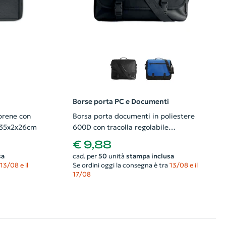
Borse porta PC e Documenti
prene con
Borsa porta documenti in poliestere
e 35x2x26cm
600D con tracolla regolabile
40x10x32cm
€ 9,88
sa
cad. per
50
unità
stampa inclusa
13/08 e il
Se ordini oggi la consegna è tra
13/08 e il
17/08