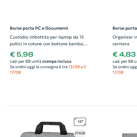
Borse porta PC e Documenti
Borse port
Custodia imbottita per laptop da 15
Organizer i
pollici in cotone con bottone bambù
cerniera
39.5X27CM
€ 5,98
€ 4,83
cad. per
50
unità
stampa inclusa
cad. per
50
u
Se ordini oggi la consegna è tra
13/08 e il
Se ordini ogg
17/08
17/08