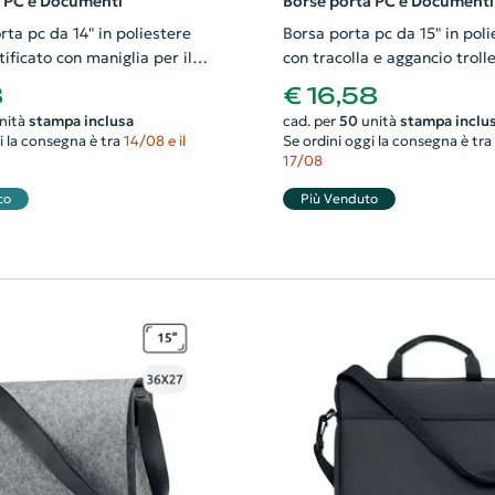
a PC e Documenti
Borse porta PC e Documenti
ta pc da 14" in poliestere
Borsa porta pc da 15" in pol
rtificato con maniglia per il
con tracolla e aggancio troll
 tasca anteriore 26x3x36cm
40x7x28cm
8
€ 16,58
nità
stampa inclusa
cad. per
50
unità
stampa inclu
i la consegna è tra
14/08 e il
Se ordini oggi la consegna è tra
17/08
co
Più Venduto