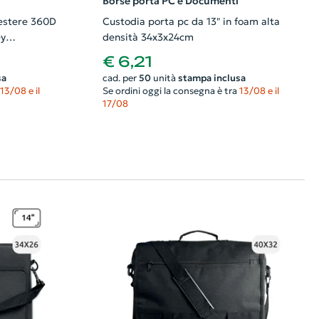
Borse porta PC e Documenti
iestere 360D
Custodia porta pc da 13" in foam alta
ey
densità 34x3x24cm
€ 6,21
sa
cad. per
50
unità
stampa inclusa
13/08 e il
Se ordini oggi la consegna è tra
13/08 e il
17/08