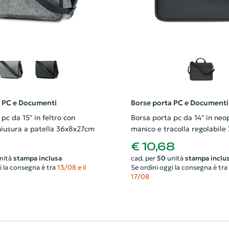
a PC e Documenti
Borse porta PC e Documenti
pc da 15" in feltro con
Borsa porta pc da 14" in neo
chiusura a patella 36x8x27cm
manico e tracolla regolabil
€ 10,68
nità
stampa inclusa
cad. per
50
unità
stampa inclu
i la consegna è tra
13/08 e il
Se ordini oggi la consegna è tra
17/08