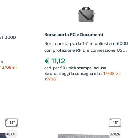
Borse porta PC e Documenti
ET 300D
Borsa porta pc da 15" in poliestere 600D
con protezione RFID e connessione USB
integrata per power bank 38x9x30cm
€ 11,12
sa
13/08 e il
cad. per
50
unità
stampa inclusa
Se ordini oggi la consegna è tra
17/08 e il
19/08