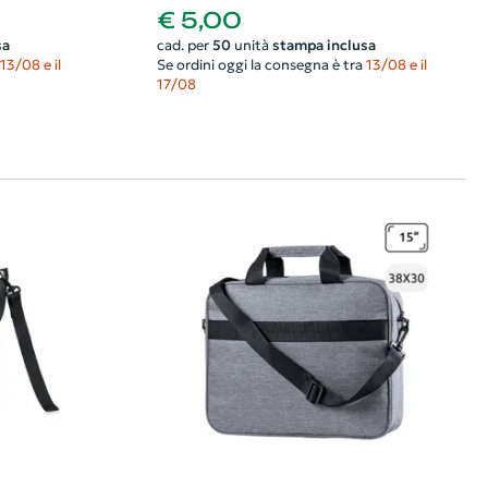
€ 5,00
sa
cad. per
50
unità
stampa inclusa
13/08 e il
Se ordini oggi la consegna è tra
13/08 e il
17/08