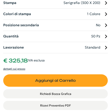
Stampa
Serigrafia (300 X 200)
Colori di stampa
1 Colore
Posizione secondaria
No
Quantità
50 Pz
Lavorazione
Standard
€ 325,18
IVA esclusa
dettagli sul prezzo
Aggiungi al Carrello
Richiedi Bozza Grafica
Ricevi Preventivo PDF