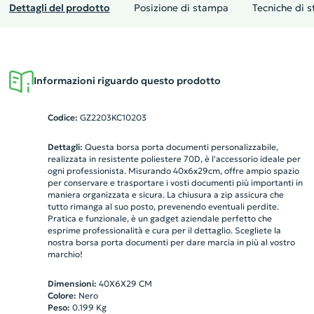
Dettagli del prodotto
Posizione di stampa
Tecniche di 
Informazioni riguardo questo prodotto
Codice:
GZ2203KC10203
Dettagli:
Questa borsa porta documenti personalizzabile,
realizzata in resistente poliestere 70D, è l'accessorio ideale per
ogni professionista. Misurando 40x6x29cm, offre ampio spazio
per conservare e trasportare i vosti documenti più importanti in
maniera organizzata e sicura. La chiusura a zip assicura che
tutto rimanga al suo posto, prevenendo eventuali perdite.
Pratica e funzionale, è un gadget aziendale perfetto che
esprime professionalità e cura per il dettaglio. Scegliete la
nostra borsa porta documenti per dare marcia in più al vostro
marchio!
Dimensioni:
40X6X29 CM
Colore:
Nero
Peso:
0.199
Kg