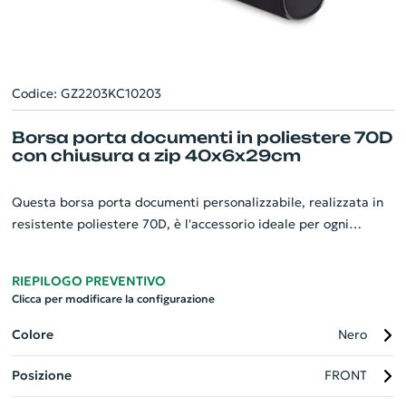
Codice: GZ2203KC10203
Borsa porta documenti in poliestere 70D
con chiusura a zip 40x6x29cm
Questa borsa porta documenti personalizzabile, realizzata in
resistente poliestere 70D, è l'accessorio ideale per ogni
professionista. Misurando 40x6x29cm, offre ampio spazio per
conservare e trasportare i vosti documenti più importanti in
RIEPILOGO PREVENTIVO
maniera organizzata e sicura. La chiusura a zip assicura che
Clicca per modificare la configurazione
tutto rimanga al suo posto, prevenendo eventuali perdite.
Pratica e funzionale, è un gadget aziendale perfetto che
Colore
Nero
esprime professionalità e cura per il dettaglio. Scegliete la
Posizione
FRONT
nostra borsa porta documenti per dare marcia in più al vostro
marchio!