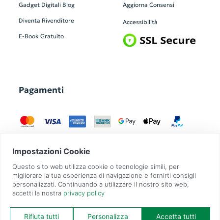
Gadget Digitali
Blog
Aggiorna Consensi
Diventa Rivenditore
Accessibilità
E-Book Gratuito
Pagamenti
GadgetZilla è un Brand di
Overbi S.r.l.
| realizzato con
Contit
| © 2026 Tutti
i diritti riservati | P.IVA: 09351560967