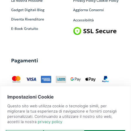
La Nostra Missione
Privacy Policy
Cookie Policy
Gadget Digitali
Blog
Aggiorna Consensi
Diventa Rivenditore
Accessibilità
E-Book Gratuito
Pagamenti
GadgetZilla è un Brand di
Overbi S.r.l.
| realizzato con
Contit
| © 2026 Tutti
i diritti riservati | P.IVA: 09351560967