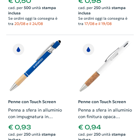
€ 0,50
€ 0,98
con meccanismo a scatto
punta touch a refill blu
cad. per
500
unità
stampa
cad. per
250
unità
stampa
e refill blu
inclusa
inclusa
Se ordini oggi la consegna è
Se ordini oggi la consegna è
tra
20/08 e il 24/08
tra
17/08 e il 19/08
Penne con Touch Screen
Penne con Touch Screen
Penna a sfera in alluminio
Penna a sfera in alluminio
con impugnatura in
con finitura opaca
bambù e finitura
colorata e impugnatura in
€ 0,93
€ 0,94
gommata colorata e
sughero con punta touch
cad. per
250
unità
stampa
cad. per
250
unità
stampa
punta touch e con
e refill blu
inclusa
inclusa