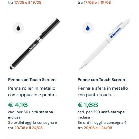
tra
17/08 e il 19/08
tra
17/08 e il 19/08
Penne con Touch Screen
Penne con Touch Screen
Penna roller in metallo
Penna a sfera in metallo
con cappuccio e punta
con punta touch
touch e refill nero
disponibile in vari colori e
€ 4,16
€ 1,68
con meccanismo a
cad. per
50
unità
stampa
cad. per
250
unità
stampa
rotazione e refill blu
inclusa
inclusa
Se ordini oggi la consegna è
Se ordini oggi la consegna è
tra
20/08 e il 24/08
tra
20/08 e il 24/08