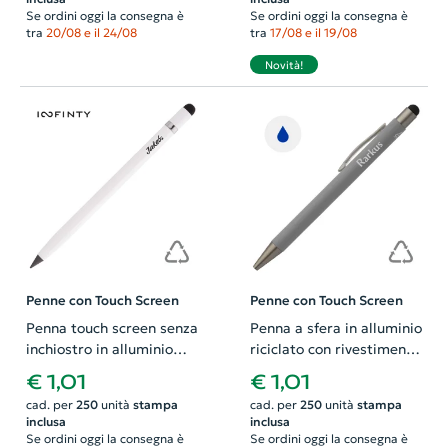
meccanismo a scatto e
Se ordini oggi la consegna è
Se ordini oggi la consegna è
refill blu
tra
20/08 e il 24/08
tra
17/08 e il 19/08
Novità!
Penne con Touch Screen
Penne con Touch Screen
Penna touch screen senza
Penna a sfera in alluminio
inchiostro in alluminio
riciclato con rivestimento
riciclato cancellabile
gommato e finiture in
€ 1,01
€ 1,01
compresa gomma
canna di fucile refill blu
cad. per
250
unità
stampa
cad. per
250
unità
stampa
inclusa
inclusa
Se ordini oggi la consegna è
Se ordini oggi la consegna è