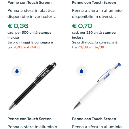
Penne con Touch Screen
Penne con Touch Screen
Penna a sfera in plastica
Penna a sfera in alluminio
disponibile in vari colori e
disponibile in diversi
impugnatura gommata e
colori con punta touch e
€ 0,36
€ 0,70
punta touch con
meccanismo a scatto a
cad. per
500
unità
stampa
cad. per
250
unità
stampa
meccanismo a rotazione
refill blu
inclusa
inclusa
e refill blu
Se ordini oggi la consegna è
Se ordini oggi la consegna è
tra
20/08 e il 24/08
tra
20/08 e il 24/08
Penne con Touch Screen
Penne con Touch Screen
Penna a sfera in alluminio
Penna a sfera in alluminio