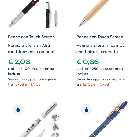
Penne con Touch Screen
Penne con Touch Screen
Penna a sfera in ABS
Penna a sfera in bambù
multifunzione con punta
con finiture cromata
touch righello livella
lucide e meccanismo a
€ 2,08
€ 0,86
cacciavite e refill nero
scatto e refill blu
cad. per
100
unità
stampa
cad. per
250
unità
stampa
inclusa
inclusa
Se ordini oggi la consegna è
Se ordini oggi la consegna è
tra
13/08 e il 17/08
tra
12/08 e il 13/08