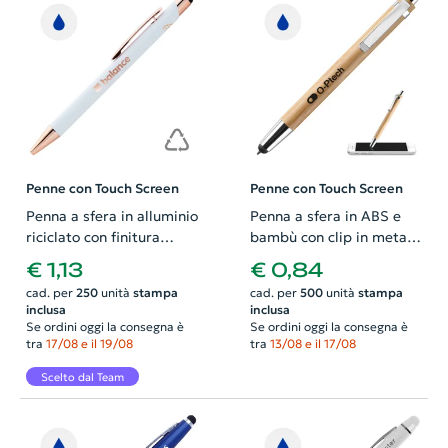
Penne con Touch Screen
Penne con Touch Screen
Penna a sfera in alluminio
Penna a sfera in ABS e
riciclato con finitura
bambù con clip in metallo
gommata e touch screen
e punta touch
€ 1,13
€ 0,84
dettagli color oro rosa e
meccanismo a scatto e
cad. per
250
unità
stampa
cad. per
500
unità
stampa
refill blu
refill blu
inclusa
inclusa
Se ordini oggi la consegna è
Se ordini oggi la consegna è
tra
17/08 e il 19/08
tra
13/08 e il 17/08
Scelto dal Team