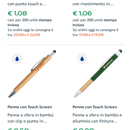
con punta touch e
con rivestimento in
meccanismo a rotazione
gomma per incisione
€ 1,08
€ 1,06
a refill blu
colorata in coordinato
cad. per
250
unità
stampa
cad. per
250
unità
stampa
con la punta touch e refill
inclusa
inclusa
blu
Se ordini oggi la consegna è
Se ordini oggi la consegna è
tra
20/08 e il 24/08
tra
17/08 e il 19/08
Penne con Touch Screen
Penne con Touch Screen
Penna a sfera in bambú
Penna a sfera in bambù e
con clip e punta in
alluminio con finitura
metallo e punta touch
opaca in diversi colori e