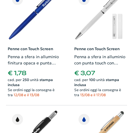
Penne con Touch Screen
Penne con Touch Screen
Penna a sfera in alluminio
Penna a sfera in alluminio
finitura opaca e punta
con punta touch con
touch con meccanismo a
meccanismo a rotazione
€ 1,78
€ 3,07
rotazione e refill blu
in confezione in
cad. per
250
unità
stampa
cad. per
100
unità
stampa
cartoncino e refill blu
inclusa
inclusa
Se ordini oggi la consegna è
Se ordini oggi la consegna è
tra
12/08 e il 13/08
tra
13/08 e il 17/08