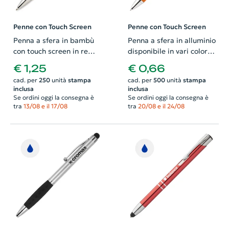
Penne con Touch Screen
Penne con Touch Screen
Penna a sfera in bambù
Penna a sfera in alluminio
con touch screen in reffil
disponibile in vari colori e
blu
punta touch con
€ 1,25
€ 0,66
meccanismo a rotazione
cad. per
250
unità
stampa
cad. per
500
unità
stampa
e refill blu
inclusa
inclusa
Se ordini oggi la consegna è
Se ordini oggi la consegna è
tra
13/08 e il 17/08
tra
20/08 e il 24/08