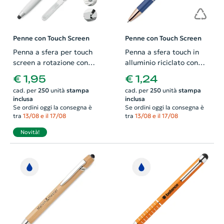
Penne con Touch Screen
Penne con Touch Screen
Penna a sfera per touch
Penna a sfera touch in
screen a rotazione con
alluminio riciclato con
stilo in ABS e kit pulizia
dettagli color oro rosa
€ 1,95
€ 1,24
per auricolari refill blu
refill blu
cad. per
250
unità
stampa
cad. per
250
unità
stampa
inclusa
inclusa
Se ordini oggi la consegna è
Se ordini oggi la consegna è
tra
13/08 e il 17/08
tra
13/08 e il 17/08
Novità!