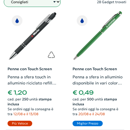
28 Gadget trovati
Filtro
Penne con Touch Screen
Penne con Touch Screen
Penna a sfera touch in
Penna a sfera in alluminio
alluminio riciclato refill
disponibile in vari colori
blu
in coordinato con la
€ 1,20
€ 0,49
punta touch e
cad. per
250
unità
stampa
cad. per
500
unità
stampa
meccanismo a rotazione
inclusa
inclusa
a refill blu
Se ordini oggi la consegna è
Se ordini oggi la consegna è
tra
12/08 e il 13/08
tra
20/08 e il 24/08
Più Veloce
Miglior Prezzo