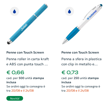
Penne con Touch Screen
Penne con Touch Screen
Penna roller in carta kraft
Penna a sfera in plastica
e ABS con punta touch e
con clip in metallo e
con cappuccio e refill blu
impugnatura antiscivolo
€ 0,66
€ 0,73
colorata in coordinato
cad. per
500
unità
stampa
cad. per
250
unità
stampa
con la punta touch e refill
inclusa
inclusa
blu
Se ordini oggi la consegna è
Se ordini oggi la consegna è
tra
20/08 e il 24/08
tra
20/08 e il 24/08
Novità!