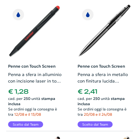
Penne con Touch Screen
Penne con Touch Screen
Penna a sfera in alluminio
Penna a sfera in metallo
con incisione laser in tono
con finitura lucida
con la punta touch refill
disponibile in vari colori e
€ 1,28
€ 2,41
blu
punta touch con
cad. per
250
unità
stampa
cad. per
250
unità
stampa
meccanismo a rotazione
inclusa
inclusa
e refill blu
Se ordini oggi la consegna è
Se ordini oggi la consegna è
tra
12/08 e il 13/08
tra
20/08 e il 24/08
Scelto dal Team
Scelto dal Team