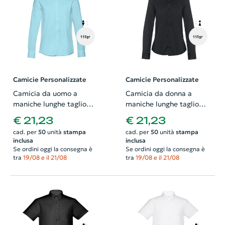
Camicie Personalizzate
Camicie Personalizzate
Camicia da uomo a
Camicia da donna a
maniche lunghe taglio
maniche lunghe taglio
aderente in cotone e
aderente in cotone e
€ 21,23
€ 21,23
poliammide 115gr
poliammide 115gr
cad. per
50
unità
stampa
cad. per
50
unità
stampa
inclusa
inclusa
Se ordini oggi la consegna è
Se ordini oggi la consegna è
tra
19/08 e il 21/08
tra
19/08 e il 21/08