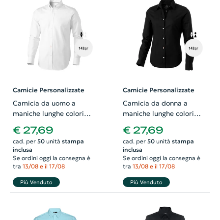
Camicie Personalizzate
Camicie Personalizzate
Camicia da uomo a
Camicia da donna a
maniche lunghe colori
maniche lunghe colori
assortiti colletto button
assortiti taglio sfiancato
€ 27,69
€ 27,69
down 100% cotone 142gr
100% cotone 142gr
cad. per
50
unità
stampa
cad. per
50
unità
stampa
inclusa
inclusa
Se ordini oggi la consegna è
Se ordini oggi la consegna è
tra
13/08 e il 17/08
tra
13/08 e il 17/08
Più Venduto
Più Venduto