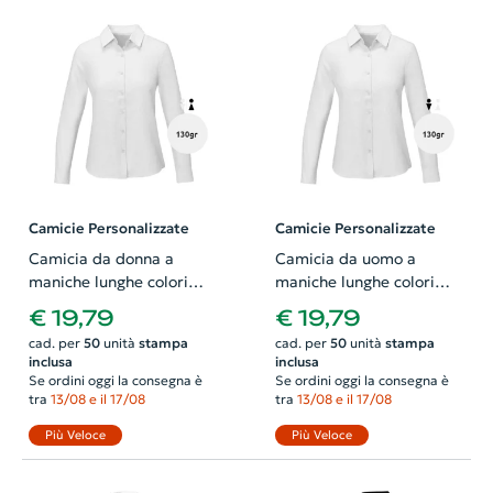
Camicie Personalizzate
Camicie Personalizzate
Camicia da donna a
Camicia da uomo a
maniche lunghe colori
maniche lunghe colori
assortiti taglio sfiancato
assortiti colletto button
€ 19,79
€ 19,79
in cotone e poliestere
down in cotone e
cad. per
50
unità
stampa
cad. per
50
unità
stampa
130gr
poliestere 130gr
inclusa
inclusa
Se ordini oggi la consegna è
Se ordini oggi la consegna è
tra
13/08 e il 17/08
tra
13/08 e il 17/08
Più Veloce
Più Veloce