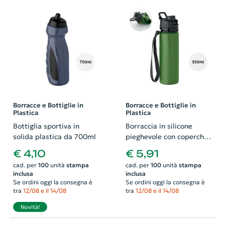
Borracce e Bottiglie in
Borracce e Bottiglie in
Plastica
Plastica
Bottiglia sportiva in
Borraccia in silicone
solida plastica da 700ml
pieghevole con coperchio
a beccuccio da 500ml
€ 4,10
€ 5,91
cad. per
100
unità
stampa
cad. per
100
unità
stampa
inclusa
inclusa
Se ordini oggi la consegna è
Se ordini oggi la consegna è
tra
12/08 e il 14/08
tra
12/08 e il 14/08
Novità!