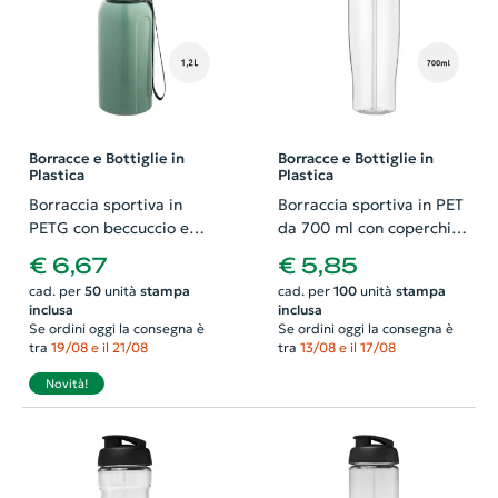
Borracce e Bottiglie in
Borracce e Bottiglie in
Plastica
Plastica
Borraccia sportiva in
Borraccia sportiva in PET
PETG con beccuccio e
da 700 ml con coperchio
manico da 1230ml
con beccuccio
€ 6,67
€ 5,85
cad. per
50
unità
stampa
cad. per
100
unità
stampa
inclusa
inclusa
Se ordini oggi la consegna è
Se ordini oggi la consegna è
tra
19/08 e il 21/08
tra
13/08 e il 17/08
Novità!