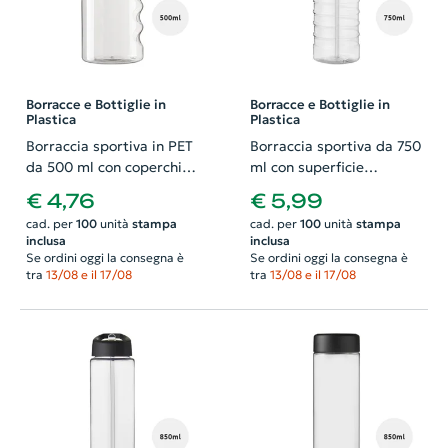
Borracce e Bottiglie in
Borracce e Bottiglie in
Plastica
Plastica
Borraccia sportiva in PET
Borraccia sportiva da 750
da 500 ml con coperchio
ml con superficie
a scatto
scanalata coperchio con
€ 4,76
€ 5,99
beccuccio
cad. per
100
unità
stampa
cad. per
100
unità
stampa
inclusa
inclusa
Se ordini oggi la consegna è
Se ordini oggi la consegna è
tra
13/08 e il 17/08
tra
13/08 e il 17/08