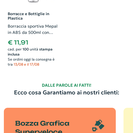
Borracce e Bottiglie in
Plastica
Borraccia sportiva Mepal
in ABS da 500ml con
tappo antigoccia e anello
€ 11,91
per il trasporto
cad. per
100
unità
stampa
inclusa
Se ordini oggi la consegna è
tra
13/08 e il 17/08
DALLE PAROLE AI FATTI!
Ecco cosa Garantiamo ai nostri clienti:
Bozza Grafica
Superveloce