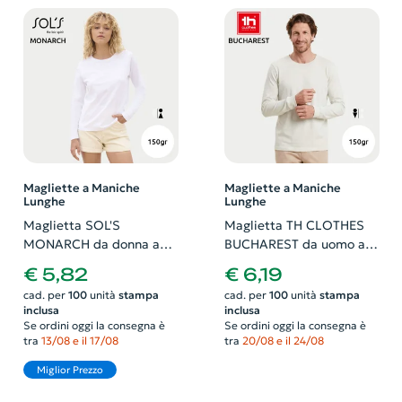
Magliette a Maniche
Magliette a Maniche
Lunghe
Lunghe
Maglietta SOL'S
Maglietta TH CLOTHES
MONARCH da donna a
BUCHAREST da uomo a
maniche lunghe in 100%
maniche lunghe in 100%
€ 5,82
€ 6,19
cotone semipettinato da
cotone jersey da 150gr
cad. per
100
unità
stampa
cad. per
100
unità
stampa
150gr
inclusa
inclusa
Se ordini oggi la consegna è
Se ordini oggi la consegna è
tra
13/08 e il 17/08
tra
20/08 e il 24/08
Miglior Prezzo