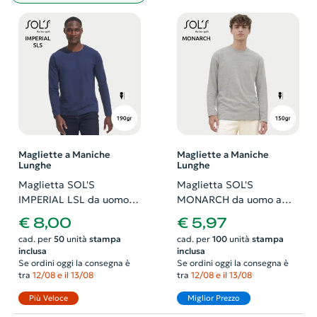
Magliette a Maniche
Magliette a Maniche
Lunghe
Lunghe
Maglietta SOL'S
Maglietta SOL'S
IMPERIAL LSL da uomo a
MONARCH da uomo a
maniche lunghe a
maniche lunghe in 100%
€ 8,00
€ 5,97
girocollo e taglio regolare
cotone semipettinato da
cad. per
50
unità
stampa
cad. per
100
unità
stampa
in 100% cotone
150gr
inclusa
inclusa
semipettinato da 190gr
Se ordini oggi la consegna è
Se ordini oggi la consegna è
tra
12/08 e il 13/08
tra
12/08 e il 13/08
Più Veloce
Miglior Prezzo