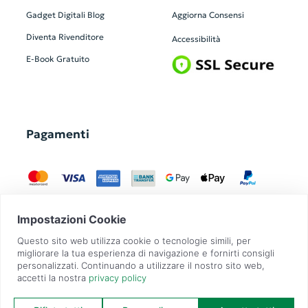
Gadget Digitali
Blog
Aggiorna Consensi
Diventa Rivenditore
Accessibilità
E-Book Gratuito
Pagamenti
GadgetZilla è un Brand di
Overbi S.r.l.
| realizzato con
Contit
| © 2026 Tutti
i diritti riservati | P.IVA: 09351560967