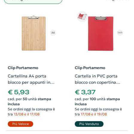
Filtro
Clip Portamemo
Clip Portamemo
Cartellina A4 porta
Cartella in PVC porta
blocco per appunti in
blocco con copertina
bambù 32.7x22.4x0.4 CM
23×31.5×0.5cm
€ 5,93
€ 3,37
cad. per
50
unità
stampa
cad. per
100
unità
stampa
inclusa
inclusa
Se ordini oggi la consegna è
Se ordini oggi la consegna è
tra
13/08 e il 17/08
tra
17/08 e il 19/08
Più Veloce
Più Venduto