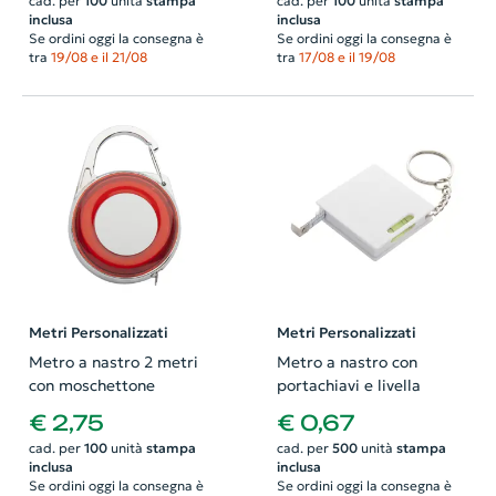
cad. per
100
unità
stampa
cad. per
100
unità
stampa
inclusa
inclusa
Se ordini oggi la consegna è
Se ordini oggi la consegna è
tra
19/08 e il 21/08
tra
17/08 e il 19/08
Metri Personalizzati
Metri Personalizzati
Metro a nastro 2 metri
Metro a nastro con
con moschettone
portachiavi e livella
€ 2,75
€ 0,67
cad. per
100
unità
stampa
cad. per
500
unità
stampa
inclusa
inclusa
Se ordini oggi la consegna è
Se ordini oggi la consegna è