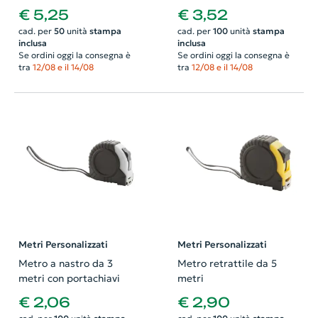
2metri
dettagli bambù livella e
€ 5,25
€ 3,52
cacciaviti
cad. per
50
unità
stampa
cad. per
100
unità
stampa
inclusa
inclusa
Se ordini oggi la consegna è
Se ordini oggi la consegna è
tra
12/08 e il 14/08
tra
12/08 e il 14/08
Metri Personalizzati
Metri Personalizzati
Metro a nastro da 3
Metro retrattile da 5
metri con portachiavi
metri
€ 2,06
€ 2,90