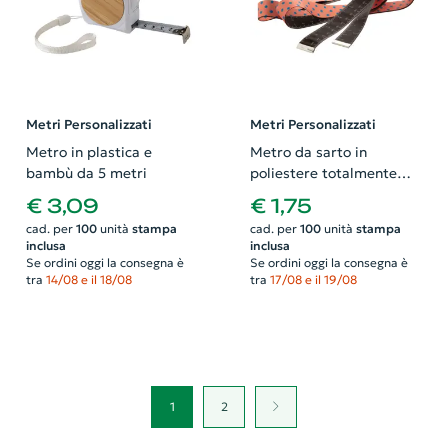
Metri Personalizzati
Metri Personalizzati
Metro in plastica e
Metro da sarto in
bambù da 5 metri
poliestere totalmente
personalizzabile su
€ 3,09
€ 1,75
entrambi i lati da 150cm
cad. per
100
unità
stampa
cad. per
100
unità
stampa
inclusa
inclusa
Se ordini oggi la consegna è
Se ordini oggi la consegna è
tra
14/08 e il 18/08
tra
17/08 e il 19/08
1
2