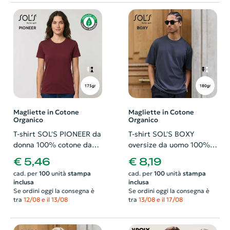
Magliette in Cotone
Magliette in Cotone
Organico
Organico
T-shirt SOL'S PIONEER da
T-shirt SOL'S BOXY
donna 100% cotone da
oversize da uomo 100%
coltivazione biologica
cotone organico pettinato
€ 5,46
€ 8,19
pettinato in jersey 175gr
in jersey 180gr
cad. per
100
unità
stampa
cad. per
100
unità
stampa
inclusa
inclusa
Se ordini oggi la consegna è
Se ordini oggi la consegna è
tra
12/08 e il 13/08
tra
13/08 e il 17/08