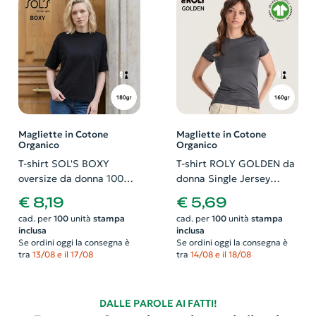
Magliette in Cotone
Magliette in Cotone
Organico
Organico
T-shirt SOL'S BOXY
T-shirt ROLY GOLDEN da
oversize da donna 100%
donna Single Jersey
cotone organico pettinato
100% Cotone organico
€ 8,19
€ 5,69
in jersey 180gr
160gr
cad. per
100
unità
stampa
cad. per
100
unità
stampa
inclusa
inclusa
Se ordini oggi la consegna è
Se ordini oggi la consegna è
tra
13/08 e il 17/08
tra
14/08 e il 18/08
DALLE PAROLE AI FATTI!