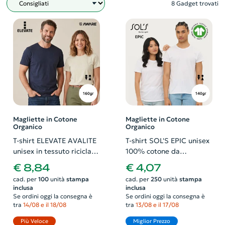
8 Gadget trovati
Filtro
Magliette in Cotone
Magliette in Cotone
Organico
Organico
T-shirt ELEVATE AVALITE
T-shirt SOL'S EPIC unisex
unisex in tessuto riciclato
100% cotone da
da 160gr con sistema di
coltivazione biologica
€ 8,84
€ 4,07
tracciamento Aware
pettinato 140gr
cad. per
100
unità
stampa
cad. per
250
unità
stampa
inclusa
inclusa
Se ordini oggi la consegna è
Se ordini oggi la consegna è
tra
14/08 e il 18/08
tra
13/08 e il 17/08
Più Veloce
Miglior Prezzo