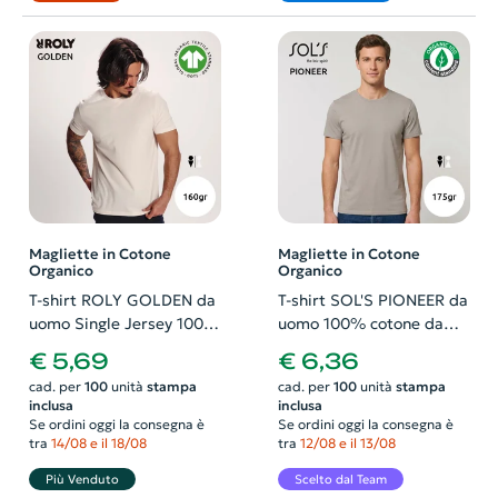
Magliette in Cotone
Magliette in Cotone
Organico
Organico
T-shirt ROLY GOLDEN da
T-shirt SOL'S PIONEER da
uomo Single Jersey 100%
uomo 100% cotone da
Cotone organico 160gr
coltivazione biologica
€ 5,69
€ 6,36
pettinato in jersey 175gr
cad. per
100
unità
stampa
cad. per
100
unità
stampa
inclusa
inclusa
Se ordini oggi la consegna è
Se ordini oggi la consegna è
tra
14/08 e il 18/08
tra
12/08 e il 13/08
Più Venduto
Scelto dal Team