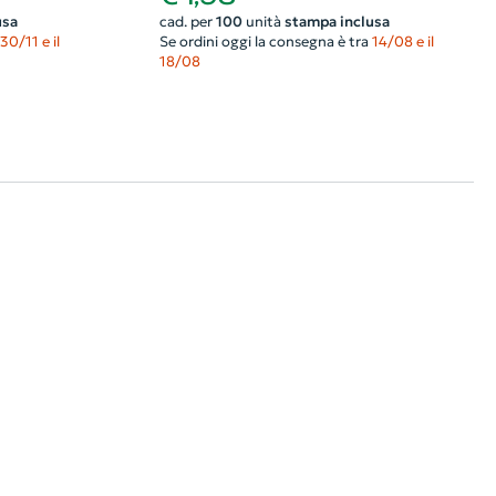
usa
cad. per
100
unità
stampa inclusa
30/11 e il
Se ordini oggi la consegna è tra
14/08 e il
18/08