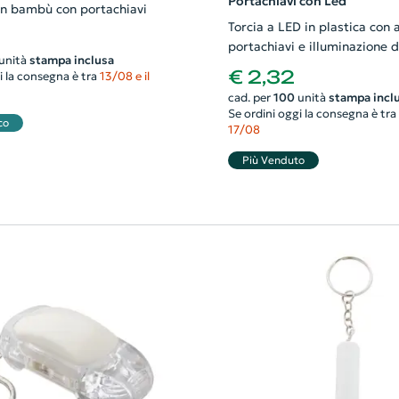
Portachiavi con Led
 in bambù con portachiavi
Torcia a LED in plastica con 
portachiavi e illuminazione d
unità
stampa inclusa
€ 2,32
i la consegna è tra
13/08 e il
cad. per
100
unità
stampa incl
Se ordini oggi la consegna è tra
co
17/08
Più Venduto