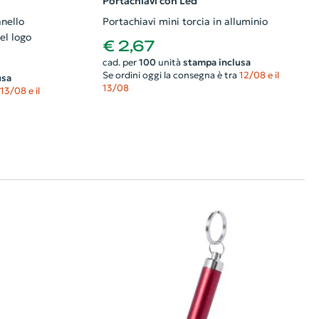
Portachiavi con Led
anello
Portachiavi mini torcia in alluminio
el logo
€ 2,67
cad. per
100
unità
stampa inclusa
Se ordini oggi la consegna è tra
12/08 e il
usa
13/08
13/08 e il