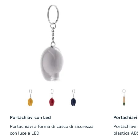
Portachiavi con Led
Portachiavi
Portachiavi a forma di casco di sicurezza
Portachiavi
con luce a LED
plastica ABS