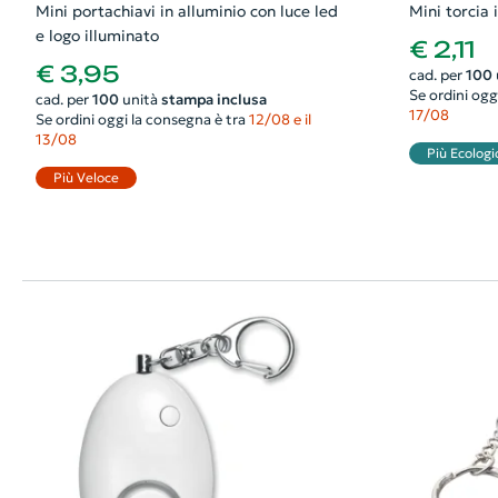
Mini portachiavi in alluminio con luce led
Mini torcia
e logo illuminato
€ 2,11
€ 3,95
cad. per
100
Se ordini ogg
cad. per
100
unità
stampa inclusa
17/08
Se ordini oggi la consegna è tra
12/08 e il
13/08
Più Ecologi
Più Veloce