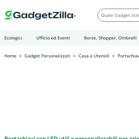
Quale gadget stai cer
Ecologici
Ufficio ed Eventi
Borse, Shopper, Ombrelli
Home
Gadget Personalizzati
Casa e Utensili
Portachiav
Portachiavi con LED utili e personalizzabili per az