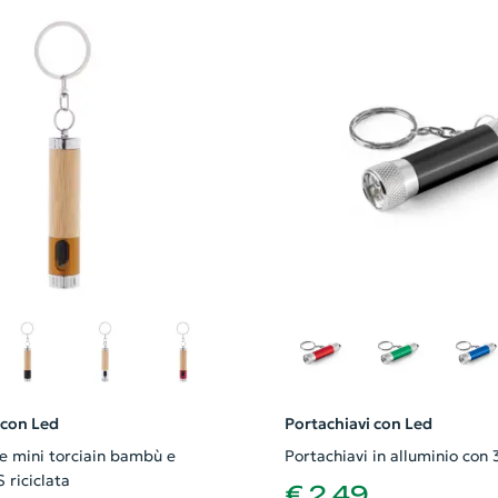
 con Led
Portachiavi con Led
 e mini torciain bambù e
Portachiavi in alluminio con 3
 riciclata
€ 2,49