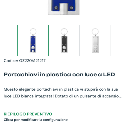
Codice: GZ2204121217
Portachiavi in plastica con luce a LED
Questo elegante portachiavi in plastica vi stupirà con la sua
luce LED bianca integrata! Dotato di un pulsante di accensione
facile da usare, può servire come light-touch in situazioni di
emergenza o viaggio notturno. L'anello portachiavi è realizzato
RIEPILOGO PREVENTIVO
in metallo resistente, garantendo una lunga durata. E la
Clicca per modificare la configurazione
ciliegina sulla torta? Le batterie sono già incluse! Questo