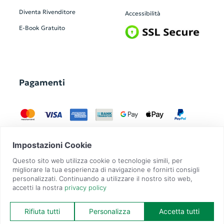
Diventa Rivenditore
Accessibilità
E-Book Gratuito
Pagamenti
GadgetZilla è un Brand di
Overbi S.r.l.
| realizzato con
Contit
| © 2026 Tutti
i diritti riservati | P.IVA: 09351560967