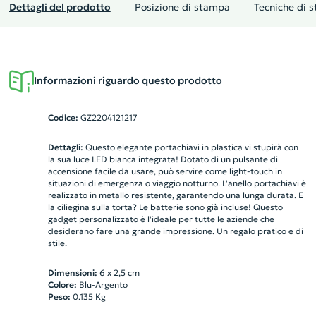
Dettagli del prodotto
Posizione di stampa
Tecniche di 
Informazioni riguardo questo prodotto
Codice:
GZ2204121217
Dettagli:
Questo elegante portachiavi in plastica vi stupirà con
la sua luce LED bianca integrata! Dotato di un pulsante di
accensione facile da usare, può servire come light-touch in
situazioni di emergenza o viaggio notturno. L'anello portachiavi è
realizzato in metallo resistente, garantendo una lunga durata. E
la ciliegina sulla torta? Le batterie sono già incluse! Questo
gadget personalizzato è l'ideale per tutte le aziende che
desiderano fare una grande impressione. Un regalo pratico e di
stile.
Dimensioni:
6 x 2,5 cm
Colore:
Blu-Argento
Peso:
0.135
Kg