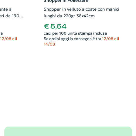
Shopper in Poliestere
ente a
Shopper in velluto a coste con manici
eri da 190d
lunghi da 220gr 38x42cm
€ 5,54
sa
cad. per
100
unità
stampa inclusa
12/08 e il
Se ordini oggi la consegna è tra
12/08 e il
14/08