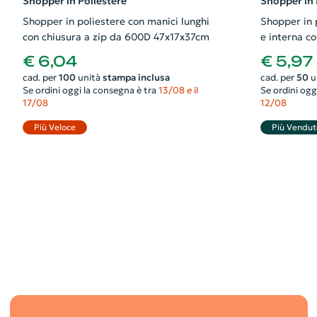
Shopper in Poliestere
Shopper in 
Shopper in poliestere con manici lunghi
Shopper in p
con chiusura a zip da 600D 47x17x37cm
e interna c
33x16x30c
€ 6,04
€ 5,97
cad. per
100
unità
stampa inclusa
cad. per
50
u
Se ordini oggi la consegna è tra
13/08 e il
Se ordini ogg
17/08
12/08
Più Veloce
Più Vendut