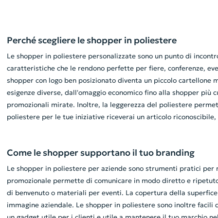
Perché scegliere le shopper in poliestere
Le shopper in poliestere personalizzate sono un punto di incontro
caratteristiche che le rendono perfette per fiere, conferenze, ev
shopper con logo ben posizionato diventa un piccolo cartellone mob
esigenze diverse, dall'omaggio economico fino alla shopper più c
promozionali mirate. Inoltre, la leggerezza del poliestere perme
poliestere per le tue iniziative riceverai un articolo riconoscibile
Come le shopper supportano il tuo branding
Le shopper in poliestere per aziende sono strumenti pratici per r
promozionale permette di comunicare in modo diretto e ripetuto: o
di benvenuto o materiali per eventi. La copertura della superfice 
immagine aziendale. Le shopper in poliestere sono inoltre facili 
un gadget utile per i clienti e utile a mantenere il tuo marchio n