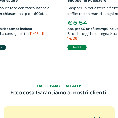
Poliestere
Shopper in Poliestere
oliestere con tasca laterale
Shopper in poliestere riflett
on chiusura a zip da 600d
soffietto con manici lunghi n
m
42x9x38cm
€ 5,54
nità
stampa inclusa
cad. per
50
unità
stampa inclu
i la consegna è tra
11/08 e il
Se ordini oggi la consegna è tra
14/08
o
Novità!
DALLE PAROLE AI FATTI!
Ecco cosa Garantiamo ai nostri clienti: