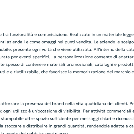
 tra funzionalità e comunicazione. Realizzate in un materiale legger
enti aziendali e come omaggi nei punti vendita. Le aziende le scelgo
ile, presente ogni volta che viene utilizzata. All'interno della cate
urata per eventi specifici. La personalizzazione consente di adatta
tte spesso di contenere materiali promozionali, cataloghi e prodot
, utile e riutilizzabile, che favorisce la memorizzazione del marchio e
afforzare la presenza del brand nella vita quotidiana dei clienti. P
gni utilizzo è un'occasione di visibilità. Per attività commerciali
stampabile offre spazio sufficiente per messaggi chiari e riconoscibi
da stoccare e distribuire in grandi quantità, rendendole adatte a ca
ella mente del pubblico ogni giorno.