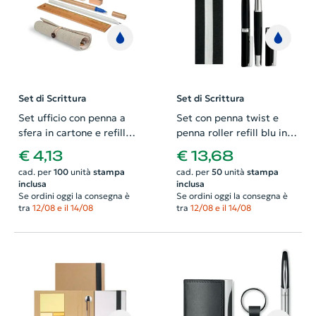
Set di Scrittura
Set di Scrittura
Set ufficio con penna a
Set con penna twist e
sfera in cartone e refill
penna roller refill blu in
blu in astuccio di cotone
confezione regalo
€ 4,13
€ 13,68
e juta con chiusura a
cad. per
100
unità
stampa
cad. per
50
unità
stampa
bottone
inclusa
inclusa
Se ordini oggi la consegna è
Se ordini oggi la consegna è
tra
12/08 e il 14/08
tra
12/08 e il 14/08