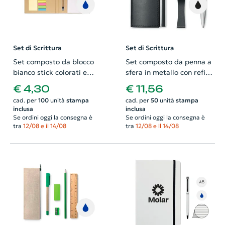
Set di Scrittura
Set di Scrittura
Set composto da blocco
Set composto da penna a
bianco stick colorati e
sfera in metallo con refill
penna in carta riciclata
nero e meccanismo a
€ 4,30
€ 11,56
con refill blu
rotazione e porta biglietti
cad. per
100
unità
stampa
cad. per
50
unità
stampa
da visita e portachiavi in
inclusa
inclusa
PU e lega di zinco in
Se ordini oggi la consegna è
Se ordini oggi la consegna è
scatola regalo
tra
12/08 e il 14/08
tra
12/08 e il 14/08