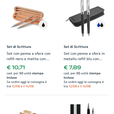
Set di Scrittura
Set di Scrittura
Set con penna a sfera con
Set con penna a sfera in
refill nero e matita con
metallo refill blu con
meccanismo a scatto in
meccanismo a scatto e
€ 10,71
€ 7,89
confezione di legno
penna roller in metallo
cad. per
50
unità
stampa
cad. per
50
unità
stampa
refill nero in astuccio in
inclusa
inclusa
PU
Se ordini oggi la consegna è
Se ordini oggi la consegna è
tra
12/08 e il 14/08
tra
12/08 e il 14/08