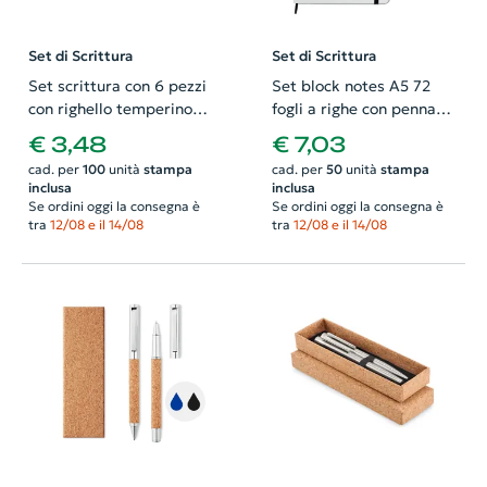
Set di Scrittura
Set di Scrittura
Set scrittura con 6 pezzi
Set block notes A5 72
con righello temperino
fogli a righe con penna
gomma matita e penna
sfera stilo touch screen
€ 3,48
€ 7,03
con refill blu
refill blu cinturino e
cad. per
100
unità
stampa
cad. per
50
unità
stampa
nastro abbinato
inclusa
inclusa
Se ordini oggi la consegna è
Se ordini oggi la consegna è
tra
12/08 e il 14/08
tra
12/08 e il 14/08