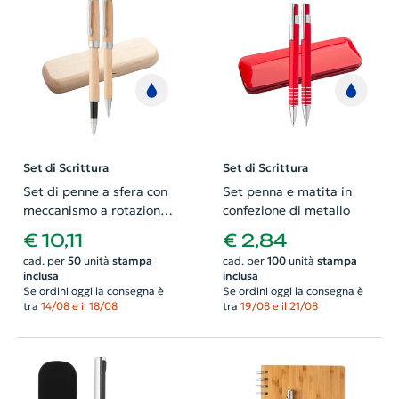
Set di Scrittura
Set di Scrittura
Set di penne a sfera con
Set penna e matita in
meccanismo a rotazione
confezione di metallo
e roller in legno naturale
€ 10,11
€ 2,84
con refill blu in
cad. per
50
unità
stampa
cad. per
100
unità
stampa
confezione scatola di
inclusa
inclusa
legno
Se ordini oggi la consegna è
Se ordini oggi la consegna è
tra
14/08 e il 18/08
tra
19/08 e il 21/08