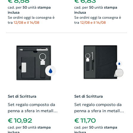
€ 8,58
€ 6,83
carta riciclata e penna in
e portachiavi in RPET
cad. per
50
unità
stampa
cad. per
50
unità
stampa
metallo refill blu
inclusa
inclusa
Se ordini oggi la consegna è
Se ordini oggi la consegna è
tra
12/08 e il 14/08
tra
12/08 e il 14/08
Set di Scrittura
Set di Scrittura
Set regalo composto da
Set regalo composto da
penna a sfera in metallo
penna a sfera in metallo
refill blu con portachiavi
refill blu con taccuino e
€ 10,92
€ 11,70
e portacarte in RPET
portachiavi in RPET
cad. per
50
unità
stampa
cad. per
50
unità
stampa
inclusa
inclusa