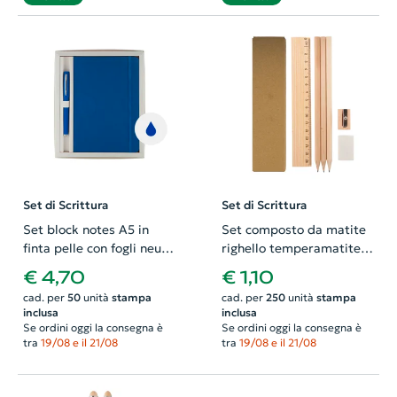
Set di Scrittura
Set di Scrittura
Set block notes A5 in
Set composto da matite
finta pelle con fogli neutri
righello temperamatite e
e penna abbinata refill
gomma in confezione di
€ 4,70
€ 1,10
blu in scatola regalo
cartone
cad. per
50
unità
stampa
cad. per
250
unità
stampa
inclusa
inclusa
Se ordini oggi la consegna è
Se ordini oggi la consegna è
tra
19/08 e il 21/08
tra
19/08 e il 21/08