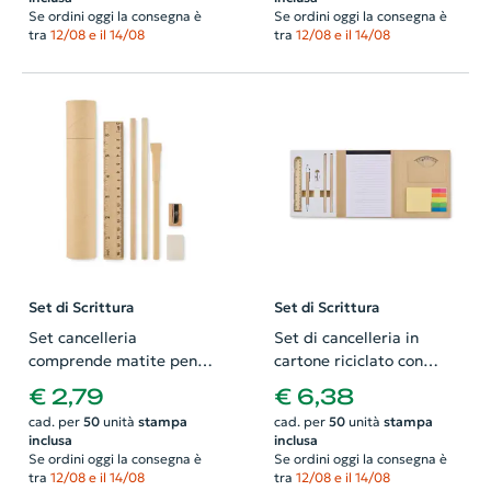
Se ordini oggi la consegna è
Se ordini oggi la consegna è
tra
12/08 e il 14/08
tra
12/08 e il 14/08
Set di Scrittura
Set di Scrittura
Set cancelleria
Set di cancelleria in
comprende matite penna
cartone riciclato con
temperino gomma
blocco A5 e penna a sfera
€ 2,79
€ 6,38
righello in scatola tubo
refill blu
cad. per
50
unità
stampa
cad. per
50
unità
stampa
inclusa
inclusa
Se ordini oggi la consegna è
Se ordini oggi la consegna è
tra
12/08 e il 14/08
tra
12/08 e il 14/08