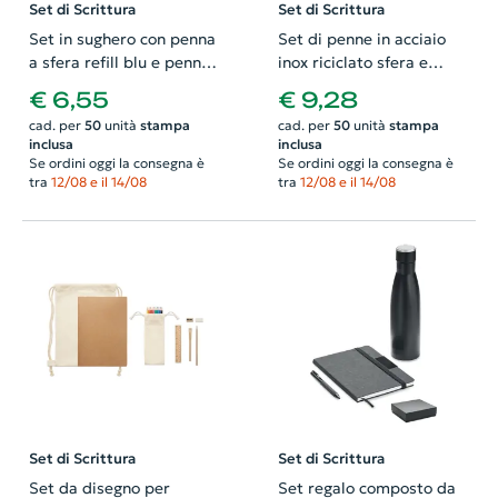
Set di Scrittura
Set di Scrittura
Set in sughero con penna
Set di penne in acciaio
a sfera refill blu e penna
inox riciclato sfera e
roller refill nero in
roller in scatola di
€ 6,55
€ 9,28
confezione regaro in
sughero
cad. per
50
unità
stampa
cad. per
50
unità
stampa
sughero
inclusa
inclusa
Se ordini oggi la consegna è
Se ordini oggi la consegna è
tra
12/08 e il 14/08
tra
12/08 e il 14/08
Set di Scrittura
Set di Scrittura
Set da disegno per
Set regalo composto da