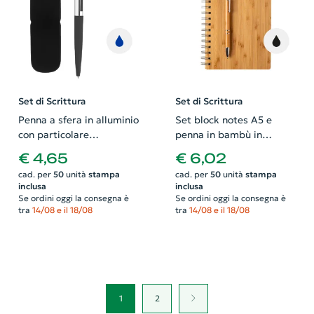
Set di Scrittura
Set di Scrittura
Penna a sfera in alluminio
Set block notes A5 e
con particolare
penna in bambù in
movimento della clip
confezione regalo
€ 4,65
€ 6,02
confezionata in scatola di
cad. per
50
unità
stampa
cad. per
50
unità
stampa
metallo e refill blu
inclusa
inclusa
Se ordini oggi la consegna è
Se ordini oggi la consegna è
tra
14/08 e il 18/08
tra
14/08 e il 18/08
1
2