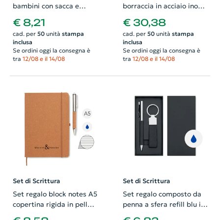
bambini con sacca e
borraccia in acciaio inox
matite colorate e block
doppio strato da 500ml
€ 8,21
€ 30,38
notes in formato A4
con block notes A5 in
cad. per
50
unità
stampa
cad. per
50
unità
stampa
RPET e penna a sfera
inclusa
inclusa
Se ordini oggi la consegna è
Se ordini oggi la consegna è
tra
12/08 e il 14/08
tra
12/08 e il 14/08
Set di Scrittura
Set di Scrittura
Set regalo block notes A5
Set regalo composto da
copertina rigida in pelle
penna a sfera refill blu in
riciclata pagine a righe in
metallo e poliestere RPET