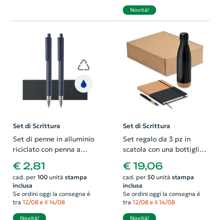
Novità!
Set di Scrittura
Set di Scrittura
Set di penne in alluminio
Set regalo da 3 pz in
riciclato con penna a
scatola con una bottiglia
sfera refill blu e penna a
termica da 500ml, un
€ 2,81
€ 19,06
grafite
notebook A5 ecologico e
cad. per
100
unità
stampa
cad. per
50
unità
stampa
una penna in alluminio
inclusa
inclusa
Se ordini oggi la consegna è
Se ordini oggi la consegna è
tra
12/08 e il 14/08
tra
12/08 e il 14/08
Novità!
Novità!