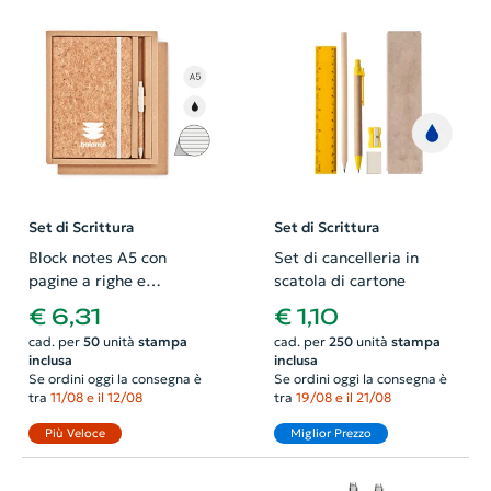
Set di Scrittura
Set di Scrittura
Block notes A5 con
Set di cancelleria in
pagine a righe e
scatola di cartone
copertina e penna con
€ 6,31
€ 1,10
refill nero in sughero in
cad. per
50
unità
stampa
cad. per
250
unità
stampa
scatola regalo
inclusa
inclusa
Se ordini oggi la consegna è
Se ordini oggi la consegna è
tra
11/08 e il 12/08
tra
19/08 e il 21/08
Più Veloce
Miglior Prezzo