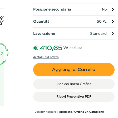
Posizione secondaria
No
di
Quantità
50 Pz
una
Lavorazione
Standard
€ 410,65
IVA esclusa
dettagli sul prezzo
Aggiungi al Carrello
Richiedi Bozza Grafica
Ricevi Preventivo PDF
Desideri testare il prodotto?
Ordina un Campione