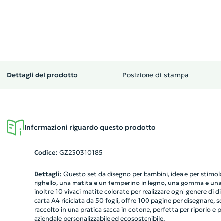
Dettagli del prodotto
Posizione di stampa
Informazioni riguardo questo prodotto
Codice:
GZ230310185
Dettagli:
Questo set da disegno per bambini, ideale per stimola
righello, una matita e un temperino in legno, una gomma e una 
inoltre 10 vivaci matite colorate per realizzare ogni genere di 
carta A4 riciclata da 50 fogli, offre 100 pagine per disegnare, scr
raccolto in una pratica sacca in cotone, perfetta per riporlo e
aziendale personalizzabile ed ecosostenibile.