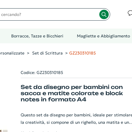
cando?
Borracce, Tazze e Bicchieri
Magliette e Abbigliamento
rsonalizzate
Set di Scrittura
GZ230310185
Codice: GZ230310185
Set da disegno per bambini con
sacca e matite colorate e block
notes in formato A4
Questo set da disegno per bambini, ideale per stimolar
la creatività, si compone di un righello, una matita e un
temperino in legno, una gomma e una penna a sfera in