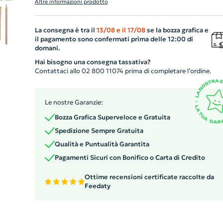
Altre informazioni prodotto
cartone. Include inoltre 10 vivaci matite colorate per
realizzare ogni genere di disegno. Fornito con un blocco 
La consegna è tra il
13/08
e il
17/08
se la bozza grafica e
carta A4 riciclata da 50 fogli, offre 100 pagine per
il pagamento sono confermati prima delle 12:00 di
disegnare, scrivere e colorare. Tutto il set è raccolto in 
domani.
pratica sacca in cotone, perfetta per riporlo e portarlo
Hai bisogno una consegna tassativa?
sempre con sé. Un gadget aziendale personalizzabile ed
Contattaci allo 02 800 11074 prima di completare l’ordine.
ecosostenibile.
Le nostre Garanzie:
Bozza Grafica Superveloce e Gratuita
Spedizione Sempre Gratuita
Qualità e Puntualità Garantita
Pagamenti Sicuri con Bonifico o Carta di Credito
Ottime recensioni certificate raccolte da
Feedaty