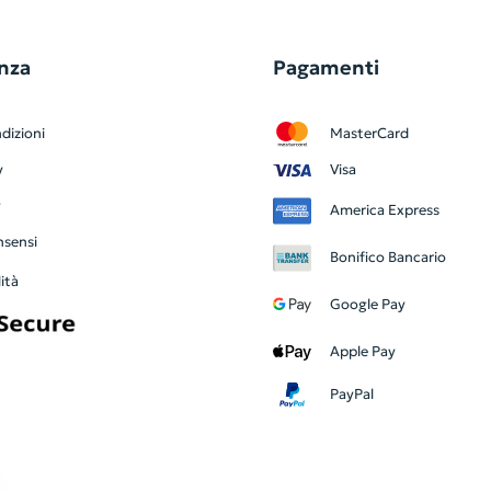
nza
Pagamenti
dizioni
MasterCard
y
Visa
y
America Express
nsensi
Bonifico Bancario
ità
Google Pay
Apple Pay
PayPal