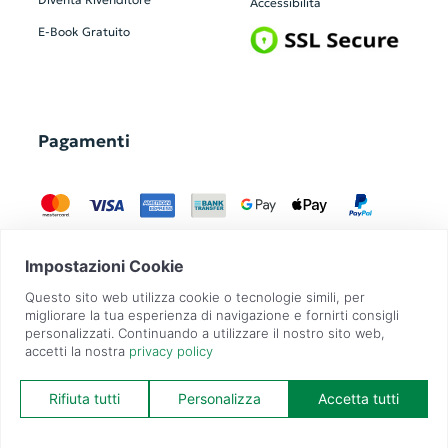
Accessibilità
E-Book Gratuito
Pagamenti
GadgetZilla è un Brand di
Overbi S.r.l.
| realizzato con
Contit
| © 2026 Tutti
i diritti riservati | P.IVA: 09351560967