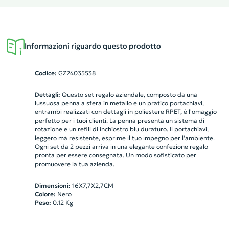
Informazioni riguardo questo prodotto
Codice:
GZ24035538
Dettagli:
Questo set regalo aziendale, composto da una
lussuosa penna a sfera in metallo e un pratico portachiavi,
entrambi realizzati con dettagli in poliestere RPET, è l'omaggio
perfetto per i tuoi clienti. La penna presenta un sistema di
rotazione e un refill di inchiostro blu duraturo. Il portachiavi,
leggero ma resistente, esprime il tuo impegno per l'ambiente.
Ogni set da 2 pezzi arriva in una elegante confezione regalo
pronta per essere consegnata. Un modo sofisticato per
promuovere la tua azienda.
Dimensioni:
16X7,7X2,7CM
Colore:
Nero
Peso:
0.12
Kg