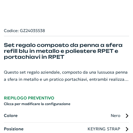
Codice: GZ24035538
Set regalo composto da penna a sfera
refill blu in metallo e poliestere RPET e
portachiavi in RPET
Questo set regalo aziendale, composto da una lussuosa penna
a sfera in metallo e un pratico portachiavi, entrambi realizzati
con dettagli in poliestere RPET, è l'omaggio perfetto per i tuoi
clienti. La penna presenta un sistema di rotazione e un refill di
RIEPILOGO PREVENTIVO
inchiostro blu duraturo. Il portachiavi, leggero ma resistente,
Clicca per modificare la configurazione
esprime il tuo impegno per l'ambiente. Ogni set da 2 pezzi
arriva in una elegante confezione regalo pronta per essere
Colore
Nero
consegnata. Un modo sofisticato per promuovere la tua
Posizione
KEYRING STRAP
azienda.