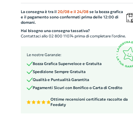
conformità alle norme europee in termini di precisione e
La consegna è tra il
20/08
e il
24/08
se la bozza grafica
durata. Il nastro durevole e resistente del metro eleva l
e il pagamento sono confermati prima delle 12:00 di
praticità dell'uso. L'aggiunta di un clip in metallo perme
domani.
di fissarlo comodamente alla cintura. Migliora la tua
Hai bisogno una consegna tassativa?
esperienza lavorativa con questo utensile affidabile e
Contattaci allo 02 800 11074 prima di completare l’ordine.
resistente.
Le nostre Garanzie:
Bozza Grafica Superveloce e Gratuita
Spedizione Sempre Gratuita
Qualità e Puntualità Garantita
Pagamenti Sicuri con Bonifico o Carta di Credito
Ottime recensioni certificate raccolte da
Feedaty