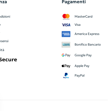
nza
Pagamenti
dizioni
MasterCard
y
Visa
y
America Express
nsensi
Bonifico Bancario
ità
Google Pay
Apple Pay
PayPal