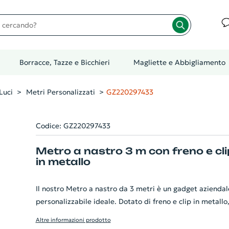
cando?
Borracce, Tazze e Bicchieri
Magliette e Abbigliamento
Luci
Metri Personalizzati
GZ220297433
Codice: GZ220297433
Metro a nastro 3 m con freno e cli
in metallo
Il nostro Metro a nastro da 3 metri è un gadget aziendal
personalizzabile ideale. Dotato di freno e clip in metallo
garantisce una misurazione accurata e sicura. Il metro a
Altre informazioni prodotto
nastro è certificato MID, assicurando così la sua