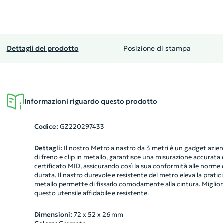
Dettagli del prodotto
Posizione di stampa
Informazioni riguardo questo prodotto
Codice:
GZ220297433
Dettagli:
Il nostro Metro a nastro da 3 metri è un gadget azien
di freno e clip in metallo, garantisce una misurazione accurata e
certificato MID, assicurando così la sua conformità alle norme 
durata. Il nastro durevole e resistente del metro eleva la praticit
metallo permette di fissarlo comodamente alla cintura. Migliora
questo utensile affidabile e resistente.
Dimensioni:
72 x 52 x 26 mm