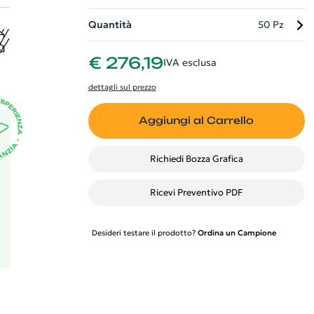
Quantità
50 Pz
a
tte
€ 276,19
IVA esclusa
dettagli sul prezzo
Aggiungi al Carrello
Richiedi Bozza Grafica
Ricevi Preventivo PDF
Desideri testare il prodotto?
Ordina un Campione