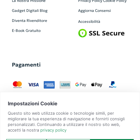
La Nostra Missione
Privacy Policy
Cookie Policy
Gadget Digitali
Blog
Aggiorna Consensi
Diventa Rivenditore
Accessibilità
E-Book Gratuito
Pagamenti
GadgetZilla è un Brand di
Overbi S.r.l.
| realizzato con
Contit
| © 2026 Tutti
i diritti riservati | P.IVA: 09351560967