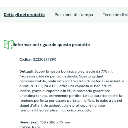
Dettagli del prodotto
Posizione di stampa
Tecniche di 
Informazioni riguardo questo prodotto
Codice:
GZ220297890
Dettagli:
Scopri la nostra borraccia pieghevole da 770 ml,
l'accessorio ideale per ogni azienda. Questo gadget
personalizzabile, realizzato con tre strati di materiali resistenti e
duraturi - PET, PA e PE - offre una capacità di ben 770 ml.
Inoltre, grazie al coperchio in PP, la borraccia garantisce
un'ottima tenuta, prevenendo perdite. Le sue caratteristiche la
rendono perfetta per essere portata in ufficio, in palestra o nei
viaggi d'affari. Un gadget utile e pratico, che riunisce
funzionalità ed estetica in un unico prodotto.
Dimensioni:
158 x 286 x 75 mm
Colore:
Nero