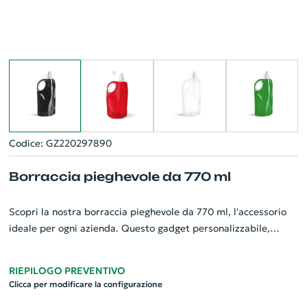
Codice: GZ220297890
Borraccia pieghevole da 770 ml
Scopri la nostra borraccia pieghevole da 770 ml, l'accessorio
ideale per ogni azienda. Questo gadget personalizzabile,
realizzato con tre strati di materiali resistenti e duraturi - PET,
PA e PE - offre una capacità di ben 770 ml. Inoltre, grazie al
RIEPILOGO PREVENTIVO
coperchio in PP, la borraccia garantisce un'ottima tenuta,
Clicca per modificare la configurazione
prevenendo perdite. Le sue caratteristiche la rendono perfetta