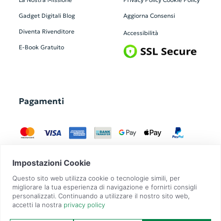
Gadget Digitali
Blog
Aggiorna Consensi
Diventa Rivenditore
Accessibilità
E-Book Gratuito
Pagamenti
GadgetZilla è un Brand di
Overbi S.r.l.
| realizzato con
Contit
| © 2026 Tutti
i diritti riservati | P.IVA: 09351560967