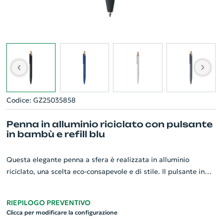
Codice: GZ25035858
Penna in alluminio riciclato con pulsante
in bambù e refill blu
Questa elegante penna a sfera è realizzata in alluminio
riciclato, una scelta eco-consapevole e di stile. Il pulsante in
bambù offre un tocco naturale e con dettagli in tinta si integra
perfettamente. La penna è dotata di una clip in metallo
RIEPILOGO PREVENTIVO
abbinata, ideale per attaccarla a quaderni o tasche.
Clicca per modificare la configurazione
L'inchiostro blu offre una scrittura fluida e pulita.