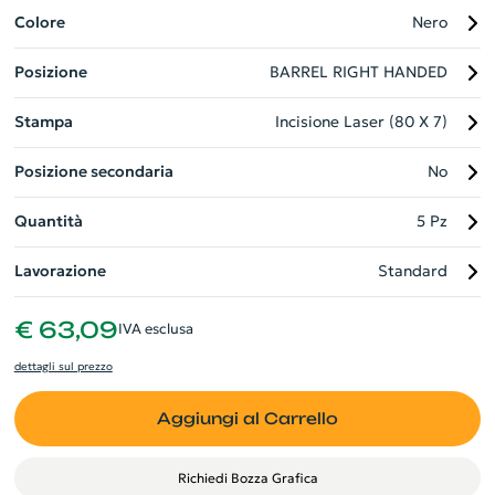
Personalizzabile, è il gadget aziendale perfetto che unisce
Colore
Nero
sostenibilità, funzionalità e design.
Posizione
BARREL RIGHT HANDED
Stampa
Incisione Laser (80 X 7)
Posizione secondaria
No
Quantità
5 Pz
Lavorazione
Standard
€ 63,09
IVA esclusa
dettagli sul prezzo
Aggiungi al Carrello
Richiedi Bozza Grafica