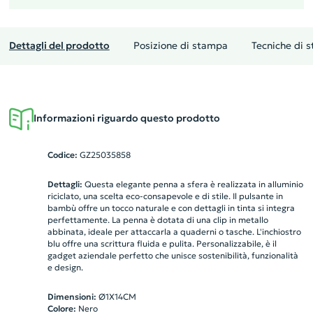
Dettagli del prodotto
Posizione di stampa
Tecniche di 
Informazioni riguardo questo prodotto
Codice:
GZ25035858
Dettagli:
Questa elegante penna a sfera è realizzata in alluminio
riciclato, una scelta eco-consapevole e di stile. Il pulsante in
bambù offre un tocco naturale e con dettagli in tinta si integra
perfettamente. La penna è dotata di una clip in metallo
abbinata, ideale per attaccarla a quaderni o tasche. L'inchiostro
blu offre una scrittura fluida e pulita. Personalizzabile, è il
gadget aziendale perfetto che unisce sostenibilità, funzionalità
e design.
Dimensioni:
Ø1X14CM
Colore:
Nero