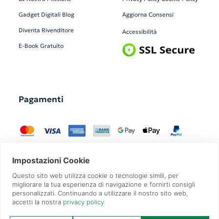
Gadget Digitali
Blog
Aggiorna Consensi
Diventa Rivenditore
Accessibilità
E-Book Gratuito
Pagamenti
GadgetZilla è un Brand di
Overbi S.r.l.
| realizzato con
Contit
| © 2026 Tutti
i diritti riservati | P.IVA: 09351560967