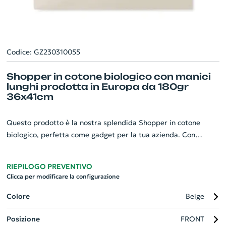
Codice: GZ230310055
Shopper in cotone biologico con manici
lunghi prodotta in Europa da 180gr
36x41cm
Questo prodotto è la nostra splendida Shopper in cotone
biologico, perfetta come gadget per la tua azienda. Con
misure di 36x41 cm, presenta manici lunghi per un uso molto
comodo. La borsa ha un peso di 180 gr/m², garantendo durata
RIEPILOGO PREVENTIVO
e robustezza. Prodotte con orgoglio in Europa, le nostre
Clicca per modificare la configurazione
shopper uniscono etica e qualità. Scegli di promuovere il tuo
marchio in un modo eco-sostenibile rappresentando al tempo
Colore
Beige
stesso un mix di comfort e stile. Ideale per eventi aziendali,
Posizione
FRONT
fiere o come regalo per i tuoi clienti.