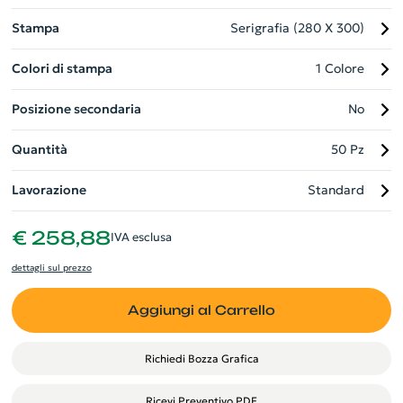
Stampa
Serigrafia (280 X 300)
Colori di stampa
1 Colore
Posizione secondaria
No
Quantità
50 Pz
Lavorazione
Standard
€ 258,88
IVA esclusa
dettagli sul prezzo
Aggiungi al Carrello
Richiedi Bozza Grafica
Ricevi Preventivo PDF