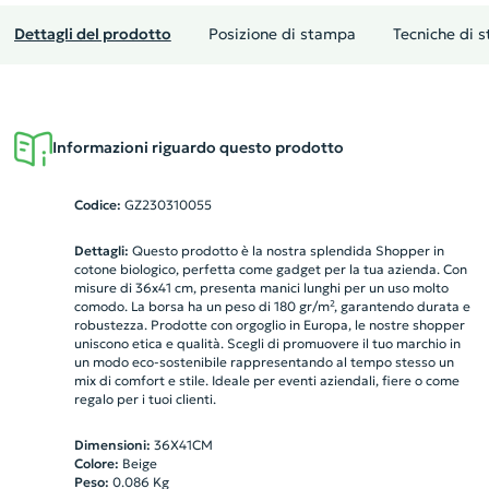
Dettagli del prodotto
Posizione di stampa
Tecniche di 
Informazioni riguardo questo prodotto
Codice:
GZ230310055
Dettagli:
Questo prodotto è la nostra splendida Shopper in
cotone biologico, perfetta come gadget per la tua azienda. Con
misure di 36x41 cm, presenta manici lunghi per un uso molto
comodo. La borsa ha un peso di 180 gr/m², garantendo durata e
robustezza. Prodotte con orgoglio in Europa, le nostre shopper
uniscono etica e qualità. Scegli di promuovere il tuo marchio in
un modo eco-sostenibile rappresentando al tempo stesso un
mix di comfort e stile. Ideale per eventi aziendali, fiere o come
regalo per i tuoi clienti.
Dimensioni:
36X41CM
Colore:
Beige
Peso:
0.086
Kg