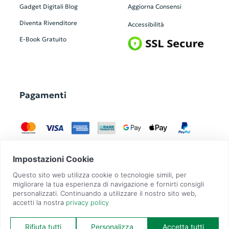
Gadget Digitali
Blog
Aggiorna Consensi
Diventa Rivenditore
Accessibilità
E-Book Gratuito
Pagamenti
GadgetZilla è un Brand di
Overbi S.r.l.
| realizzato con
Contit
| © 2026 Tutti
i diritti riservati | P.IVA: 09351560967