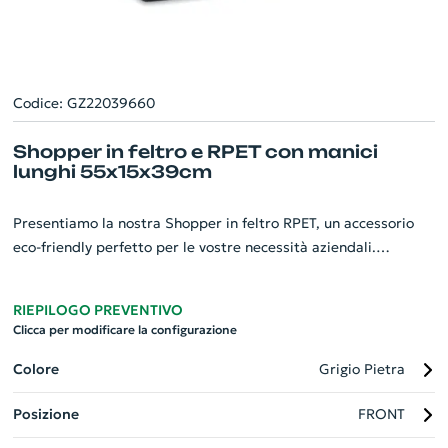
Codice: GZ22039660
Shopper in feltro e RPET con manici
lunghi 55x15x39cm
Presentiamo la nostra Shopper in feltro RPET, un accessorio
eco-friendly perfetto per le vostre necessità aziendali.
Realizzata con manici lunghi per garantire comfort durante il
trasporto, questa borsa misura 55x15x39cm, offrendo ampio
RIEPILOGO PREVENTIVO
spazio per il trasporto di vari articoli. Il tocco finale viene dato
Clicca per modificare la configurazione
dalla base colorata, che aggiunge un tocco di vivacità ed
eleganza. Questa shopper rappresenta non solo un gadget
Colore
Grigio Pietra
aziendale ecologico e utile, ma contribuisce a promuovere una
Posizione
FRONT
coscienza eco-sostenibile. Personalizzabile secondo le vostre
esigenze di marca.