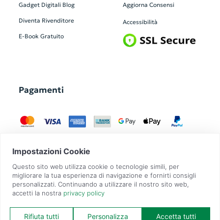
Gadget Digitali
Blog
Aggiorna Consensi
Diventa Rivenditore
Accessibilità
E-Book Gratuito
Pagamenti
GadgetZilla è un Brand di
Overbi S.r.l.
| realizzato con
Contit
| © 2026 Tutti
i diritti riservati | P.IVA: 09351560967