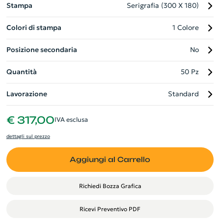
Stampa
Serigrafia (300 X 180)
Colori di stampa
1 Colore
Posizione secondaria
No
Quantità
50 Pz
Lavorazione
Standard
€ 317,00
IVA esclusa
dettagli sul prezzo
Aggiungi al Carrello
Richiedi Bozza Grafica
Ricevi Preventivo PDF