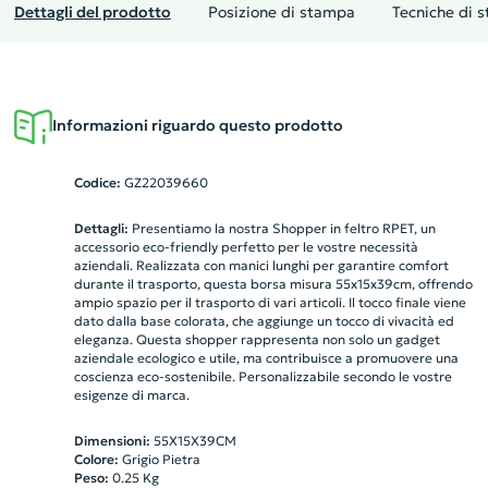
Dettagli del prodotto
Posizione di stampa
Tecniche di 
Informazioni riguardo questo prodotto
Codice:
GZ22039660
Dettagli:
Presentiamo la nostra Shopper in feltro RPET, un
accessorio eco-friendly perfetto per le vostre necessità
aziendali. Realizzata con manici lunghi per garantire comfort
durante il trasporto, questa borsa misura 55x15x39cm, offrendo
ampio spazio per il trasporto di vari articoli. Il tocco finale viene
dato dalla base colorata, che aggiunge un tocco di vivacità ed
eleganza. Questa shopper rappresenta non solo un gadget
aziendale ecologico e utile, ma contribuisce a promuovere una
coscienza eco-sostenibile. Personalizzabile secondo le vostre
esigenze di marca.
Dimensioni:
55X15X39CM
Colore:
Grigio Pietra
Peso:
0.25
Kg