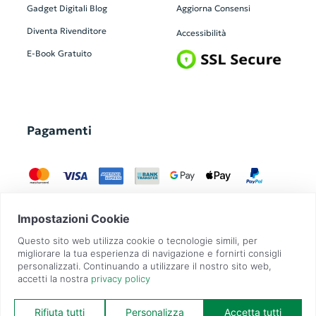
Gadget Digitali
Blog
Aggiorna Consensi
Diventa Rivenditore
Accessibilità
E-Book Gratuito
Pagamenti
GadgetZilla è un Brand di
Overbi S.r.l.
| realizzato con
Contit
| © 2026 Tutti
i diritti riservati | P.IVA: 09351560967