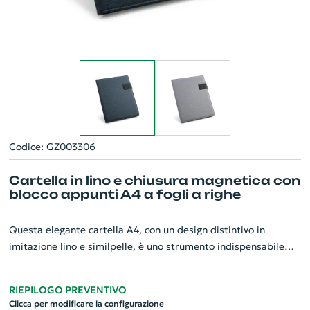
Codice: GZ003306
Cartella in lino e chiusura magnetica con
blocco appunti A4 a fogli a righe
Questa elegante cartella A4, con un design distintivo in
imitazione lino e similpelle, è uno strumento indispensabile
per qualsiasi professionista. Presenta una chiusura magnetica
sicura e un interno dotato di un blocco appunti A4 a righe con
RIEPILOGO PREVENTIVO
20 fogli, perfetto per scrivere appunti e idee. Con misure di
Clicca per modificare la configurazione