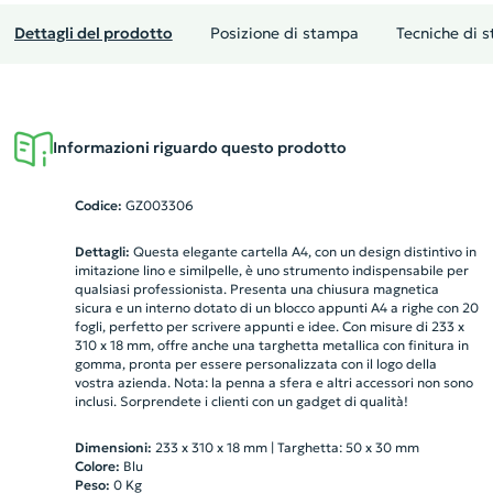
Dettagli del prodotto
Posizione di stampa
Tecniche di 
Informazioni riguardo questo prodotto
Codice:
GZ003306
Dettagli:
Questa elegante cartella A4, con un design distintivo in
imitazione lino e similpelle, è uno strumento indispensabile per
qualsiasi professionista. Presenta una chiusura magnetica
sicura e un interno dotato di un blocco appunti A4 a righe con 20
fogli, perfetto per scrivere appunti e idee. Con misure di 233 x
310 x 18 mm, offre anche una targhetta metallica con finitura in
gomma, pronta per essere personalizzata con il logo della
vostra azienda. Nota: la penna a sfera e altri accessori non sono
inclusi. Sorprendete i clienti con un gadget di qualità!
Dimensioni:
233 x 310 x 18 mm | Targhetta: 50 x 30 mm
Colore:
Blu
Peso:
0
Kg