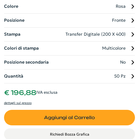
necessità. La sua versatilità la rende ideale per eventi
Colore
Rosa
all'aperto, attività sportive o come accessorio di moda.
Posizione
Fronte
Aggiungi il logo della tua azienda e impressiona i tuoi clienti!
Stampa
Transfer Digitale (200 X 400)
Colori di stampa
Multicolore
Posizione secondaria
No
Quantità
50 Pz
€ 196,88
IVA esclusa
dettagli sul prezzo
Aggiungi al Carrello
Richiedi Bozza Grafica