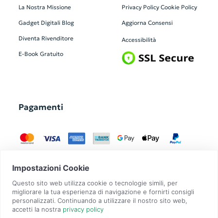
La Nostra Missione
Privacy Policy
Cookie Policy
Gadget Digitali
Blog
Aggiorna Consensi
Diventa Rivenditore
Accessibilità
E-Book Gratuito
Pagamenti
GadgetZilla è un Brand di
Overbi S.r.l.
| realizzato con
Contit
| © 2026 Tutti
i diritti riservati | P.IVA: 09351560967