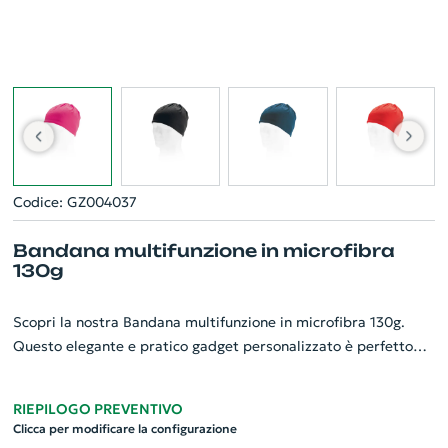
Codice: GZ004037
Bandana multifunzione in microfibra
130g
Scopri la nostra Bandana multifunzione in microfibra 130g.
Questo elegante e pratico gadget personalizzato è perfetto
per promuovere la tua azienda con stile. Realizzata in
microfibra di alta qualità (130 g/m²) garantisce durabilità e
RIEPILOGO PREVENTIVO
comfort. Con le sue generose dimensioni di 250 x 470 mm, può
Clicca per modificare la configurazione
essere utilizzata in svariati modi, adattandosi a diverse