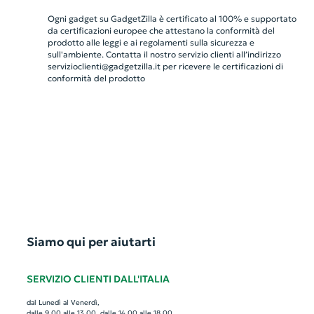
Ogni gadget su GadgetZilla è certificato al 100% e supportato
da certificazioni europee che attestano la conformità del
prodotto alle leggi e ai regolamenti sulla sicurezza e
sull'ambiente. Contatta il nostro servizio clienti all’indirizzo
servizioclienti@gadgetzilla.it
per ricevere le certificazioni di
conformità del prodotto
Siamo qui per aiutarti
SERVIZIO CLIENTI DALL'ITALIA
dal Lunedì al Venerdì,
dalle 9.00 alle 13.00, dalle 14.00 alle 18.00