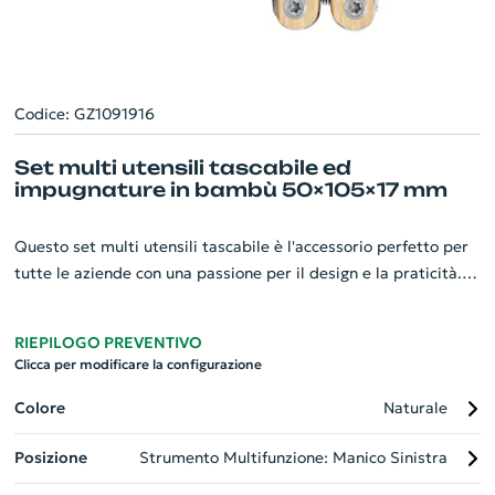
Codice: GZ1091916
Set multi utensili tascabile ed
impugnature in bambù 50×105×17 mm
Questo set multi utensili tascabile è l'accessorio perfetto per
tutte le aziende con una passione per il design e la praticità.
Dotato di 12 funzioni, i suoi utensili in acciaio inox e
l'impugnatura in bambù offrono resistenza e comfort.
RIEPILOGO PREVENTIVO
Misurando 50x105x17 mm, è pratico da tenere in tasca o nella
Clicca per modificare la configurazione
borsetta. Personalizzabile con il logo della tua azienda, può
diventare il gadget perfetto per promuovere la tua attività o
Colore
Naturale
come regalo aziendale unico. Un prodotto multifunzionale,
Posizione
Strumento Multifunzione: Manico Sinistra
elegante e utile, resistente all'usura e al tempo.