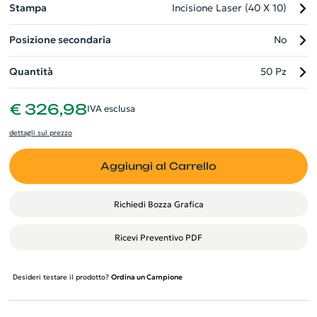
Stampa
Incisione Laser (40 X 10)
Posizione secondaria
No
Quantità
50 Pz
€ 326,98
IVA esclusa
dettagli sul prezzo
Aggiungi al Carrello
Richiedi Bozza Grafica
Ricevi Preventivo PDF
Desideri testare il prodotto?
Ordina un Campione