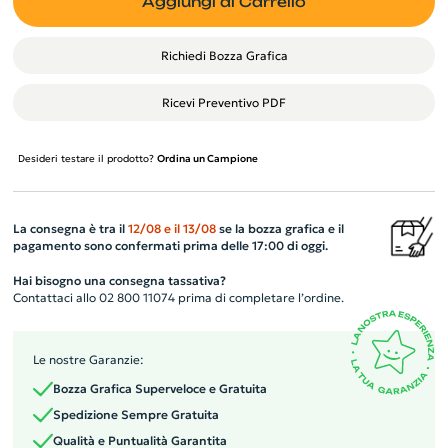
Aggiungi al Carrello
Richiedi Bozza Grafica
Ricevi Preventivo PDF
Desideri testare il prodotto?
Ordina un Campione
La consegna è tra il
12/08
e il
13/08
se la bozza grafica e il
pagamento sono confermati prima delle 17:00 di oggi.
Hai bisogno una consegna tassativa?
Contattaci allo 02 800 11074 prima di completare l’ordine.
Le nostre Garanzie:
Bozza Grafica Superveloce e Gratuita
Spedizione Sempre Gratuita
Qualità e Puntualità Garantita