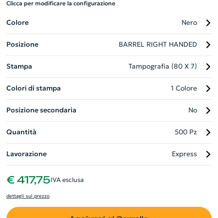
Clicca per modificare la configurazione
scatto e fornita di refill blu per un'esperienza di scrittura
fluida e duratura. Un'alternativa raffinata e ecologica, perfetta
Colore
Nero
per distinguere la tua azienda con stile responsabile.
Posizione
BARREL RIGHT HANDED
Stampa
Tampografia (80 X 7)
Colori di stampa
1 Colore
Posizione secondaria
No
Quantità
500 Pz
Lavorazione
Express
€ 417,75
IVA esclusa
dettagli sul prezzo