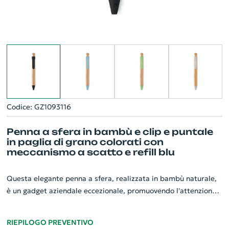
Codice: GZ1093116
Penna a sfera in bambù e clip e puntale
in paglia di grano colorati con
meccanismo a scatto e refill blu
Questa elegante penna a sfera, realizzata in bambù naturale,
è un gadget aziendale eccezionale, promuovendo l'attenzione
per l'ambiente. Dettagli distintivi includono clip e puntale in
50% di paglia di grano e 50% ABS, aggiungendo un tocco di
RIEPILOGO PREVENTIVO
colore e originalità. Funziona con un comodo meccanismo a