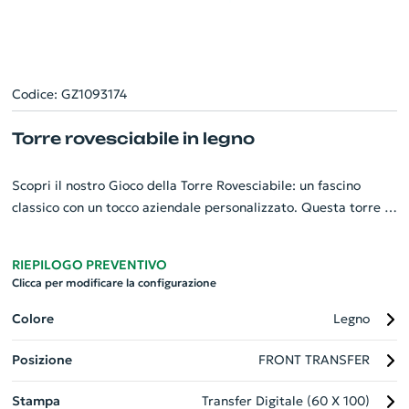
Codice: GZ1093174
Torre rovesciabile in legno
Scopri il nostro Gioco della Torre Rovesciabile: un fascino
classico con un tocco aziendale personalizzato. Questa torre è
composta da 54 blocchi di legno finemente lavorati, ideali per
sessioni di gioco coinvolgenti. Ogni set viene confezionato in un
RIEPILOGO PREVENTIVO
elegante sacchetto di cotone per facilitarne il trasporto e la
Clicca per modificare la configurazione
conservazione. Questo gadget personalizzabile è un'opzione
perfetta per promuover la vostra azienda durante eventi, fiere
Colore
Legno
o attività di team building. Dona all'ambiente di lavoro un po'
Posizione
FRONT TRANSFER
di leggerezza con questo gioco intramontabile.
Stampa
Transfer Digitale (60 X 100)