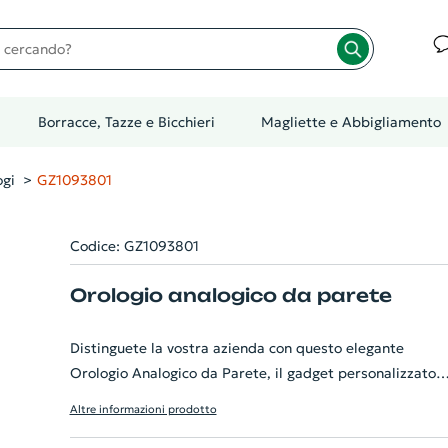
cando?
Borracce, Tazze e Bicchieri
Magliette e Abbigliamento
ogi
GZ1093801
Codice: GZ1093801
Orologio analogico da parete
Distinguete la vostra azienda con questo elegante
Orologio Analogico da Parete, il gadget personalizzato
ideale da regalare ai vostri clienti o impiegati. Realizzat
Altre informazioni prodotto
con materiali di alta qualità, garantisce una visione chia