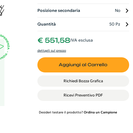
Posizione secondaria
No
 da
n
Quantità
50 Pz
€ 551,58
IVA esclusa
dettagli sul prezzo
Aggiungi al Carrello
Richiedi Bozza Grafica
Ricevi Preventivo PDF
Desideri testare il prodotto?
Ordina un Campione