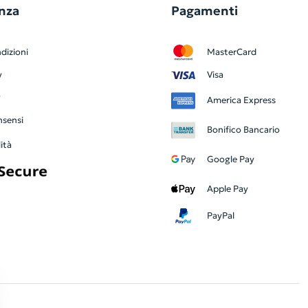
nza
Pagamenti
dizioni
MasterCard
y
Visa
y
America Express
nsensi
Bonifico Bancario
ità
Google Pay
Apple Pay
PayPal