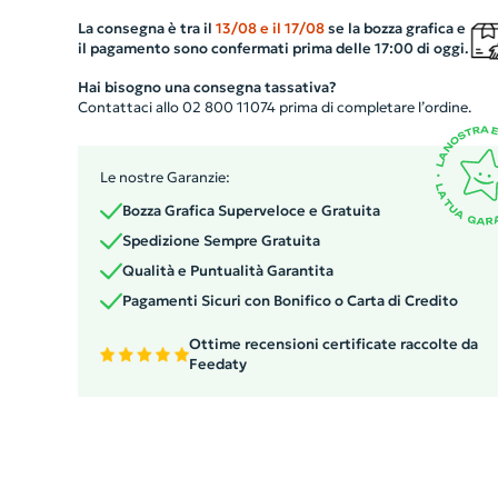
e precisa del tempo in ogni momento. La batteria AA
necessaria per il suo funzionamento non è inclusa.
La consegna è tra il
13/08
e il
17/08
se la bozza grafica e
il pagamento sono confermati prima delle 17:00 di oggi.
Regalate un tocco di classe e utilità con questo orologio
parete, pensato per chi desidera unirsi al quotidiano co
Hai bisogno una consegna tassativa?
Contattaci allo 02 800 11074 prima di completare l’ordine.
stile e precisione. Aggiungete un tocco di personalità al
vostro ambiente lavorativo!
Le nostre Garanzie:
Bozza Grafica Superveloce e Gratuita
Spedizione Sempre Gratuita
Qualità e Puntualità Garantita
Pagamenti Sicuri con Bonifico o Carta di Credito
Ottime recensioni certificate raccolte da
Feedaty