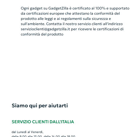
Ogni gadget su GadgetZilla è certificato al 100% e supportato
da certificazioni europee che attestano la conformità del
prodotto alle leggi e ai regolamenti sulla sicurezza e
sull'ambiente. Contatta il nostro servizio clienti all’indirizzo
servizioclienti@gadgetzilla.it
per ricevere le certificazioni di
conformità del prodotto
Siamo qui per aiutarti
SERVIZIO CLIENTI DALL'ITALIA
dal Lunedì al Venerdì,
dalle 9.00 alle 13.00, dalle 14.00 alle 18.00