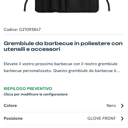
Codice: GZ1093847
Grembiule da barbecue in poliestere con
utensili e accessori
Elevate il vostro prossimo barbecue con il nostro grembiule
barbecue personalizzato. Questo grembiule da barbecue è
realizzato in resistente poliestere 600D e arriva con tre
utensili essenziali: pinza, forchetta e spatola. Incluso anche un
RIEPILOGO PREVENTIVO
guanto barbecue per proteggere la vostra mano durante la
Clicca per modificare la configurazione
grigliata. Il grembiule dispone di scomparti dedicati per ogni
utensile, garantendo organizzazione e accesso facile. Il
Colore
Nero
perfetto gadget aziendale, che combina funzionalità e stile,
Posizione
GLOVE FRONT
rendendo ogni grigliata un evento unico.