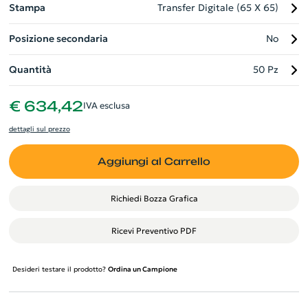
Stampa
Transfer Digitale (65 X 65)
Posizione secondaria
No
Quantità
50 Pz
€ 634,42
IVA esclusa
dettagli sul prezzo
Aggiungi al Carrello
Richiedi Bozza Grafica
Ricevi Preventivo PDF
Desideri testare il prodotto?
Ordina un Campione