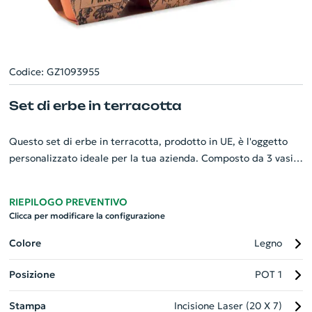
Codice: GZ1093955
Set di erbe in terracotta
Questo set di erbe in terracotta, prodotto in UE, è l'oggetto
personalizzato ideale per la tua azienda. Composto da 3 vasi
in terracotta di alta qualità, contiene semi di menta,
prezzemolo e basilico pronti per essere coltivati. Aggiungi un
RIEPILOGO PREVENTIVO
tocco di natura e di green al tuo brand: è un omaggio esclusivo
Clicca per modificare la configurazione
che piacerà a tutti, promovendo al contempo un stile di vita
sano. Per un ambiente di lavoro più verde e un regalo
Colore
Legno
aziendale significativo, scegli il nostro set di erbe in
Posizione
POT 1
terracotta.
Stampa
Incisione Laser (20 X 7)