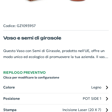
Codice: GZ1093957
Vaso e semi di girasole
Questo Vaso con Semi di Girasole, prodotto nell'UE, offre un
modo unico ed ecologico di promuovere la tua azienda. Il vaso
in terracotta, resistente e di alta qualità, viene fornito con
semi di girasole pronti per essere seminati. La tavoletta di
RIEPILOGO PREVENTIVO
terriccio inclusa assicura una crescita ottimale dei fiori. È un
Clicca per modificare la configurazione
gadget personalizzato perfetto che trasforma ogni spazio
aziendale in un angolo verde, aggiungendo un tocco di bellezza
Colore
Legno
e natura. Un regalo aziendale promozionale che impressionerà
Posizione
POT SIDE 1
sicuramente i tuoi clienti e dipendenti.
Stampa
Incisione Laser (20 X 7)