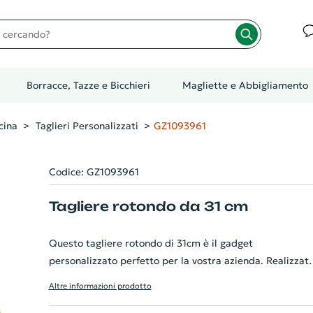
cando?
Borracce, Tazze e Bicchieri
Magliette e Abbigliamento
cina
Taglieri Personalizzati
GZ1093961
Codice: GZ1093961
Tagliere rotondo da 31 cm
Questo tagliere rotondo di 31cm è il gadget
personalizzato perfetto per la vostra azienda. Realizzat
in legno di bamboo di alta qualità, aggiunge un tocco di
Altre informazioni prodotto
eleganza alla vostra cucina. La comodità è garantita gra