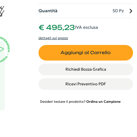
e
te
Quantità
50 Pz
€ 495,23
IVA esclusa
ra
dettagli sul prezzo
Aggiungi al Carrello
Richiedi Bozza Grafica
Ricevi Preventivo PDF
Desideri testare il prodotto?
Ordina un Campione