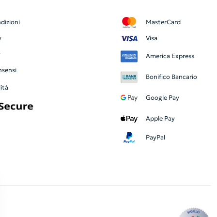
dizioni
MasterCard
y
Visa
y
America Express
nsensi
Bonifico Bancario
ità
Google Pay
Apple Pay
PayPal