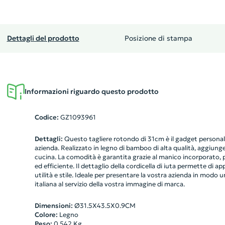
Dettagli del prodotto
Posizione di stampa
Informazioni riguardo questo prodotto
Codice:
GZ1093961
Dettagli:
Questo tagliere rotondo di 31cm è il gadget personali
azienda. Realizzato in legno di bamboo di alta qualità, aggiunge
cucina. La comodità è garantita grazie al manico incorporato,
ed efficiente. Il dettaglio della cordicella di iuta permette di
utilità e stile. Ideale per presentare la vostra azienda in modo u
italiana al servizio della vostra immagine di marca.
Dimensioni:
Ø31.5X43.5X0.9CM
Colore:
Legno
Peso:
0.542
Kg