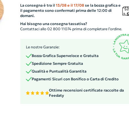
al manico incorporato, permettendo un servizio semplic
La consegna è tra il
13/08
e il
17/08
se la bozza grafica e
ed efficiente. Il dettaglio della cordicella di iuta permet
il pagamento sono confermati prima delle 12:00 di
di appenderlo facilmente, combinando utilità e stile.
domani.
Ideale per presentare la vostra azienda in modo unico e
Hai bisogno una consegna tassativa?
memorabile. L'artigianalità italiana al servizio della vost
Contattaci allo 02 800 11074 prima di completare l’ordine.
immagine di marca.
Le nostre Garanzie:
Bozza Grafica Superveloce e Gratuita
Spedizione Sempre Gratuita
Qualità e Puntualità Garantita
Pagamenti Sicuri con Bonifico o Carta di Credito
Ottime recensioni certificate raccolte da
Feedaty