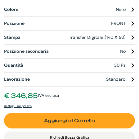
perfetta per l'inserimento di diversi articoli. La trousse è
particolarmente adatta come gadget aziendale, rendendola
Colore
Nero
una pubblicità duratura per la tua impresa.
Posizione
FRONT
Stampa
Transfer Digitale (140 X 60)
Posizione secondaria
No
Quantità
50 Pz
Lavorazione
Standard
€ 346,85
IVA esclusa
dettagli sul prezzo
Aggiungi al Carrello
Richiedi Bozza Grafica