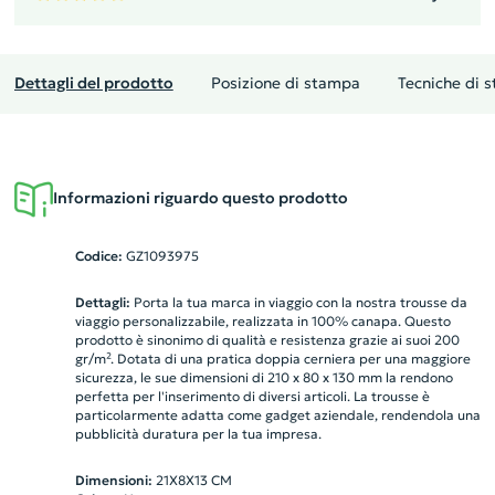
Dettagli del prodotto
Posizione di stampa
Tecniche di 
Informazioni riguardo questo prodotto
Codice:
GZ1093975
Dettagli:
Porta la tua marca in viaggio con la nostra trousse da
viaggio personalizzabile, realizzata in 100% canapa. Questo
prodotto è sinonimo di qualità e resistenza grazie ai suoi 200
gr/m². Dotata di una pratica doppia cerniera per una maggiore
sicurezza, le sue dimensioni di 210 x 80 x 130 mm la rendono
perfetta per l'inserimento di diversi articoli. La trousse è
particolarmente adatta come gadget aziendale, rendendola una
pubblicità duratura per la tua impresa.
Dimensioni:
21X8X13 CM