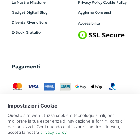
La Nostra Missione
Privacy Policy
Cookie Policy
Gadget Digitali
Blog
Aggiorna Consensi
Diventa Rivenditore
Accessibilità
E-Book Gratuito
Pagamenti
GadgetZilla è un Brand di
Overbi S.r.l.
| realizzato con
Contit
| © 2026 Tutti
i diritti riservati | P.IVA: 09351560967