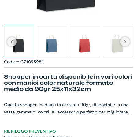
Codice: GZ1093981
Shopper in carta disponibile in vari colori
con manici color naturale formato
medio da 90gr 25x11x32cm
Questa shopper mediana in carta da 90gr, disponibile in una
vasta gamma di colori, è l'accessorio perfetto per migliorare il
branding della tua azienda. Con dimensioni di 25x11x32cm e
manici in colore naturale, è ideale per contenere vari tipi di
RIEPILOGO PREVENTIVO
articoli promozionali. La busta regalo è fatta di carta al 70%