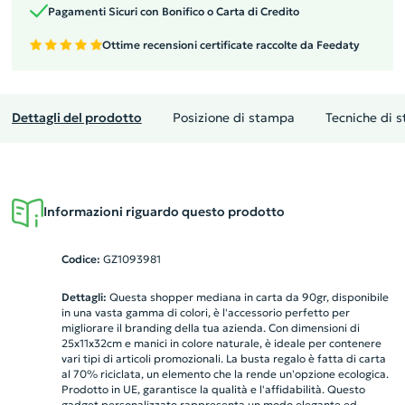
Pagamenti Sicuri con Bonifico o Carta di Credito
Ottime recensioni certificate raccolte da Feedaty
Dettagli del prodotto
Posizione di stampa
Tecniche di 
Informazioni riguardo questo prodotto
Codice:
GZ1093981
Dettagli:
Questa shopper mediana in carta da 90gr, disponibile
in una vasta gamma di colori, è l'accessorio perfetto per
migliorare il branding della tua azienda. Con dimensioni di
25x11x32cm e manici in colore naturale, è ideale per contenere
vari tipi di articoli promozionali. La busta regalo è fatta di carta
al 70% riciclata, un elemento che la rende un'opzione ecologica.
Prodotto in UE, garantisce la qualità e l'affidabilità. Questo
gadget personalizzato rappresenta un modo elegante ed