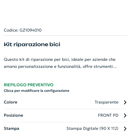
Codice: GZ1094010
Kit riparazione bici
Questo kit di riparazione per bici, ideale per aziende che
amano personalizzazione e funzionalità, offre strumenti
essenziali come una chiave inglese, due levagomme, colla e
vari componenti per la manutenzione delle valvole. E' dotato
RIEPILOGO PREVENTIVO
inoltre di una grattugia e cinque pratiche toppe di riparazione.
Clicca per modificare la configurazione
Presentato in uno scatola trasparente che lo rende un gadget
unico e professionale. Piena affidabilità per le esigenze di ogni
Colore
Trasparente
ciclista, conferisce un tocco personale ad ogni viaggio!
Posizione
FRONT PD
Stampa
Stampa Digitale (90 X 112)