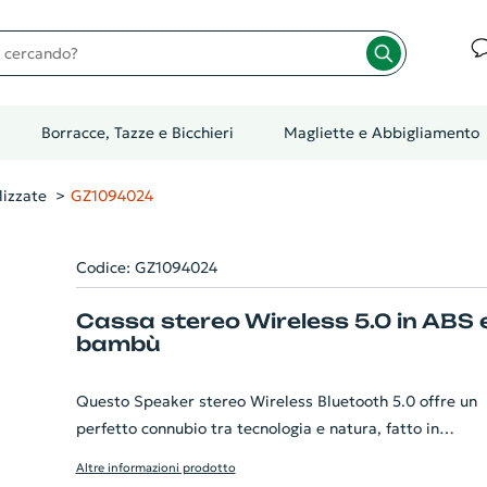
cando?
Borracce, Tazze e Bicchieri
Magliette e Abbigliamento
izzate
GZ1094024
Codice: GZ1094024
Cassa stereo Wireless 5.0 in ABS 
bambù
Questo Speaker stereo Wireless Bluetooth 5.0 offre un
perfetto connubio tra tecnologia e natura, fatto in
materiale ABS e rivestito con un elegante strato di
Altre informazioni prodotto
bambù. Dotato di una batteria agli ioni di litio da 2000