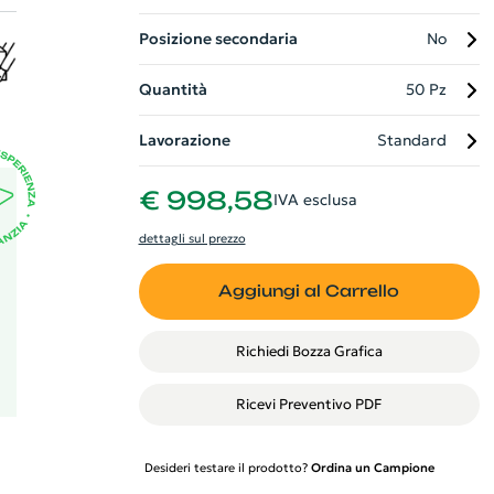
Posizione secondaria
No
e.
Quantità
50 Pz
Lavorazione
Standard
€ 998,58
IVA esclusa
dettagli sul prezzo
Aggiungi al Carrello
Richiedi Bozza Grafica
Ricevi Preventivo PDF
Desideri testare il prodotto?
Ordina un Campione