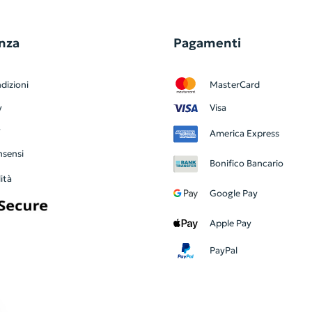
nza
Pagamenti
dizioni
MasterCard
y
Visa
y
America Express
nsensi
Bonifico Bancario
ità
Google Pay
Apple Pay
PayPal