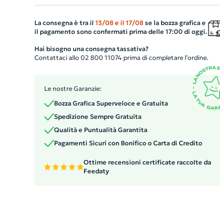
mAh, assicura un'esperienza musicale ininterrotta per 4
ore al 70% del volume. Tempo di ricarica di appena 3 or
La consegna è tra il
13/08
e il
17/08
se la bozza grafica e
il pagamento sono confermati prima delle 17:00 di oggi.
Con un output di 4 Ohm e 5Wx2, offre una qualità del
suono nitida e potente. Ideale per l'uso aziendale, può
Hai bisogno una consegna tassativa?
Contattaci allo 02 800 11074 prima di completare l’ordine.
essere personalizzato secondo le esigenze.
Le nostre Garanzie:
Bozza Grafica Superveloce e Gratuita
Spedizione Sempre Gratuita
Qualità e Puntualità Garantita
Pagamenti Sicuri con Bonifico o Carta di Credito
Ottime recensioni certificate raccolte da
Feedaty