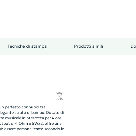
Tecniche di stampa
Prodotti simili
Do
un perfetto connubio tra
elegante strato di bambù. Dotato di
nza musicale ininterrotta per 4 ore
output di 4 Ohm e 5Wx2, offre una
può essere personalizzato secondo le