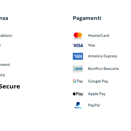
nza
Pagamenti
dizioni
MasterCard
y
Visa
y
America Express
nsensi
Bonifico Bancario
ità
Google Pay
Apple Pay
PayPal