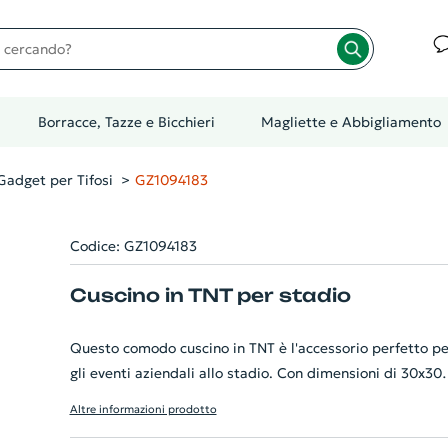
cando?
Borracce, Tazze e Bicchieri
Magliette e Abbigliamento
Gadget per Tifosi
GZ1094183
Codice: GZ1094183
Cuscino in TNT per stadio
Questo comodo cuscino in TNT è l'accessorio perfetto pe
gli eventi aziendali allo stadio. Con dimensioni di 30x30
cm, è leggero, portatile e resistente. Personalizzabile
Altre informazioni prodotto
secondo i desideri della tua azienda, può essere un otti