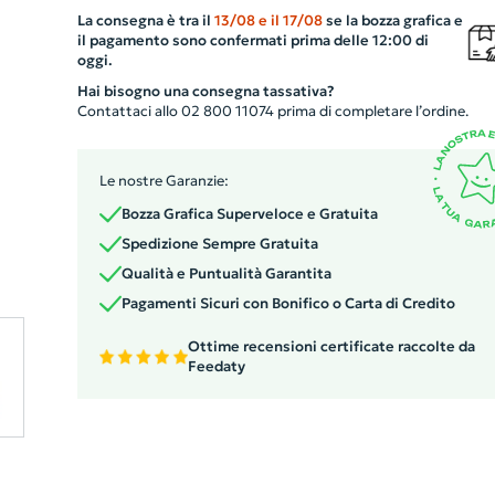
gadget per proporre il tuo brand in maniera originale e
La consegna è tra il
13/08
e il
17/08
se la bozza grafica e
memorabile. Realizzato in materiali di alta qualità,
il pagamento sono confermati prima delle 12:00 di
garantisce comfort e durata nel tempo. Scegli il nostro
oggi.
cuscino in TNT per il tuo prossimo evento e lascia
Hai bisogno una consegna tassativa?
un'impronta duratura sulla tua clientela.
Contattaci allo 02 800 11074 prima di completare l’ordine.
Le nostre Garanzie:
Bozza Grafica Superveloce e Gratuita
Spedizione Sempre Gratuita
Qualità e Puntualità Garantita
Pagamenti Sicuri con Bonifico o Carta di Credito
Ottime recensioni certificate raccolte da
Feedaty