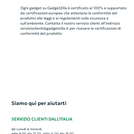
Ogni gadget su GadgetZilla è certificato al 100% e supportato
da certificazioni europee che attestano la conformità del
prodotto alle leggi e ai regolamenti sulla sicurezza e
sull'ambiente. Contatta il nostro servizio clienti all’indirizzo
servizioclienti@gadgetzilla.it
per ricevere le certificazioni di
conformità del prodotto
Siamo qui per aiutarti
SERVIZIO CLIENTI DALL'ITALIA
dal Lunedì al Venerdì,
dalle 9.00 alle 13.00, dalle 14.00 alle 18.00