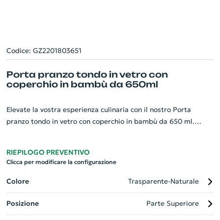
Codice: GZ2201803651
Porta pranzo tondo in vetro con
coperchio in bambù da 650ml
Elevate la vostra esperienza culinaria con il nostro Porta
pranzo tondo in vetro con coperchio in bambù da 650 ml.
Questo splendido contenitore di forma rotonda, realizzato in
vetro di alta qualità, è il compagno perfetto per la pausa
RIEPILOGO PREVENTIVO
pranzo. Dotato di un coperchio in bambù naturale, mantiene il
Clicca per modificare la configurazione
cibo fresco a lungo. La sua capienza di 650 ml offre ampio
spazio per cibi tanto solidi come cubetti di formaggio,
Colore
Trasparente-Naturale
insalate, come liquidi come zuppe o salse. Ideale per aziende
Posizione
Parte Superiore
che desiderano regali aziendali unici e sostenibili.