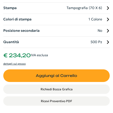
Stampa
Tampografia (70 X 6)
Colori di stampa
1 Colore
Posizione secondaria
No
Quantità
500 Pz
€ 234,20
IVA esclusa
dettagli sul prezzo
Aggiungi al Carrello
Richiedi Bozza Grafica
Ricevi Preventivo PDF