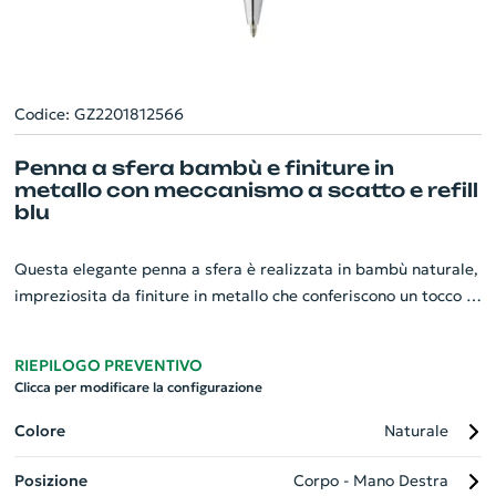
Codice: GZ2201812566
Penna a sfera bambù e finiture in
metallo con meccanismo a scatto e refill
blu
Questa elegante penna a sfera è realizzata in bambù naturale,
impreziosita da finiture in metallo che conferiscono un tocco di
stile classico. Dotata di un meccanismo a scatto affidabile e
pratico, offre una scrittura fluida grazie al refill blu in
RIEPILOGO PREVENTIVO
dotazione. La clip in metallo ne facilita il trasporto,
Clicca per modificare la configurazione
rendendola il gadget aziendale ideale per mostrare attenzione
all'ambiente e cura del dettaglio. Il mix perfetto tra design
Colore
Naturale
essenziale e funzionalità.
Posizione
Corpo - Mano Destra